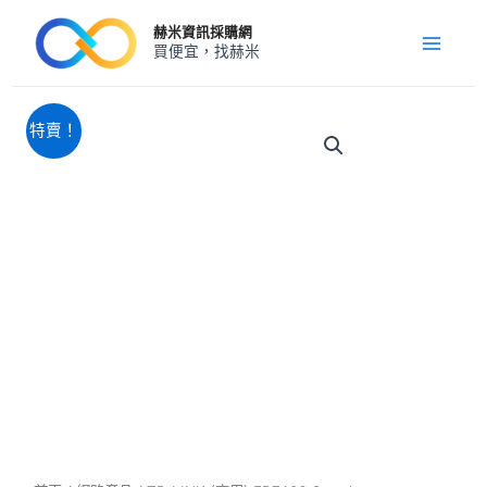
跳
Main
赫米資訊採購網
至
買便宜，找赫米
Menu
主
要
內
原
目
TP-
特賣！
LINK
容
始
前
(商
價
價
用)
格：
格：
ER7406
NT$8,580。
NT$6,620。
Omada
Gigabit
VPN
路
由
器
數
量