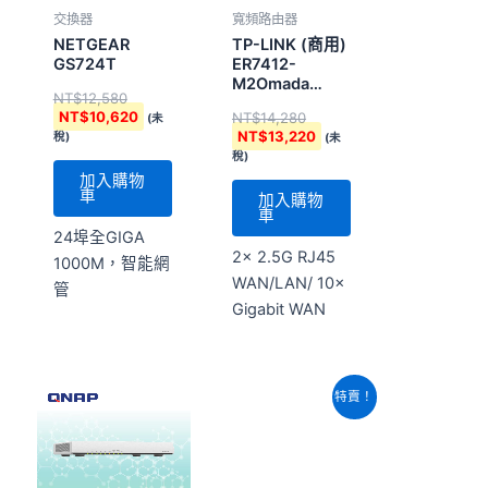
交換器
寬頻路由器
NETGEAR
TP-LINK (商用)
GS724T
ER7412-
M2Omada
NT$
12,580
Multi-Gigabit
NT$
10,620
NT$
14,280
(未
VPN 路由器
NT$
13,220
稅)
(未
稅)
加入購物
車
加入購物
車
24埠全GIGA
2× 2.5G RJ45
1000M，智能網
WAN/LAN/ 10×
管
Gigabit WAN
原
目
特賣！
始
前
價
價
格：
格：
NT$20,400。
NT$13,880。