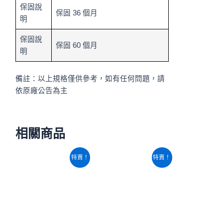
保固說
保固 36 個月
明
保固說
保固 60 個月
明
備註：以上規格僅供參考，如有任何問題，請
依原廠公告為主
相關商品
原
目
原
目
特賣！
特賣！
始
前
始
前
價
價
價
價
格：
格：
格：
格：
NT$12,580。
NT$10,620。
NT$14,280。
NT$13,220。