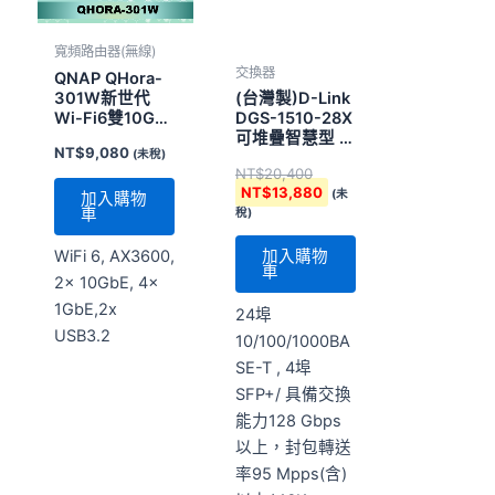
寬頻路由器(無線)
交換器
QNAP QHora-
301W新世代
(台灣製)D-Link
Wi-Fi6雙10GbE
DGS-1510-28X
SD-WAN路由器
可堆疊智慧型 網
NT$
9,080
(未稅)
管交換器
NT$
20,400
NT$
13,880
(未
加入購物
車
稅)
WiFi 6, AX3600,
加入購物
車
2x 10GbE, 4x
1GbE,2x
24埠
USB3.2
10/100/1000BA
SE-T , 4埠
SFP+/ 具備交換
能力128 Gbps
以上，封包轉送
率95 Mpps(含)