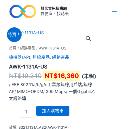
跳
Main
赫米資訊採購網
至
買便宜，找赫米
Menu
主
要
內
原
目
AWK-
特賣！
1131A-
容
始
前
US
價
價
首頁
/
網路產品
/ AWK-1131A-US
數
格：
格：
量
橋接器(AP)
,
無線產品
,
網路產品
NT$19,240。
NT$16,360。
AWK-1131A-US
NT$
19,240
NT$
16,360
(未稅)
/IEEE 802.11a/b/g/n工業級無線用戶端/無線
AP/ MIMO-OFDM/ 300 Mbps/ 一個Gigabit乙
太網路埠
加入購物車
貨號:
8321.1131A.A82(AWK-1131A)