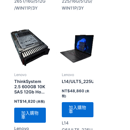
265T/16G/512G
225/16G/512G/
/WIN11P/3Y
WIN11P/3Y
Lenovo
Lenovo
ThinkSystem
L14/ULT5_225U/16G/1T/WIN11P/
2.5 600GB 10K
NT$
48,860
(未
SAS 12Gb Hot
稅)
Swap 512n
NT$
14,820
(未稅)
HDD
加入購物
車
加入購物
車
L14
Lenovo
G6/ULT5_225U