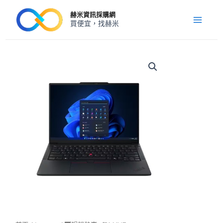
跳
Main
赫米資訊採購網
至
買便宜，找赫米
Menu
主
要
內
◤
暢
容
銷
熱
賣
◢E14/U7-
355/16G/512G/WIN11P/3Y
數
量