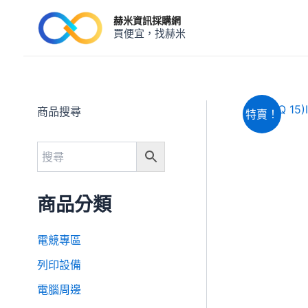
跳
赫米資訊採購網
至
買便宜，找赫米
主
要
內
容
商品搜尋
特賣！
商品分類
電競專區
列印設備
電腦周邊