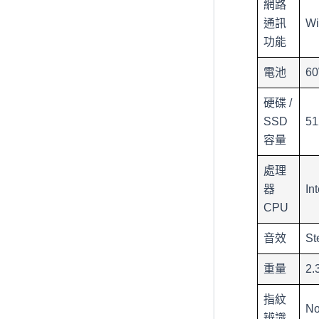
網路
通訊
Wi
功能
電池
6
硬碟 /
SSD
5
容量
處理
器
In
CPU
音效
St
重量
2.
指紋
No
辨識