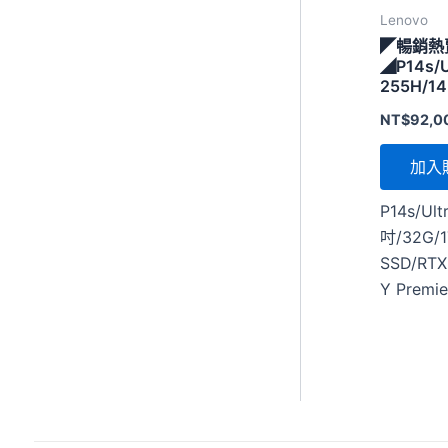
Lenovo
◤暢銷熱
◢P14s/U
255H/14
SSD/RTX
NT$
92,0
加入
P14s/Ult
吋/32G/1
SSD/RTX
Y Premie