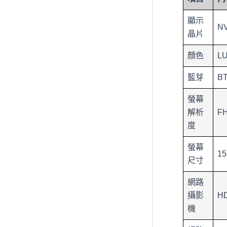
顯示
NV
晶片
顏色
L
藍芽
BT
螢幕
解析
FH
度
螢幕
15
尺寸
網路
攝影
HD
機