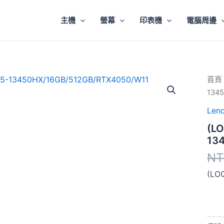
主機
螢幕
印表機
電腦周邊
(LO
首頁
15)I5
134
1345
數
Len
量
(LO
13
NT
(LO