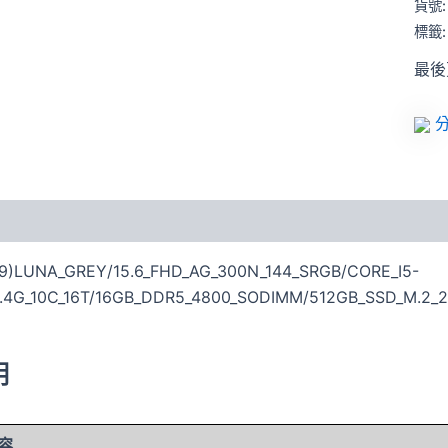
貨號
標籤
最後更
分
X9)LUNA_GREY/15.6_FHD_AG_300N_144_SRGB/CORE_I5-
.4G_10C_16T/16GB_DDR5_4800_SODIMM/512GB_SSD_M.2_
明
容