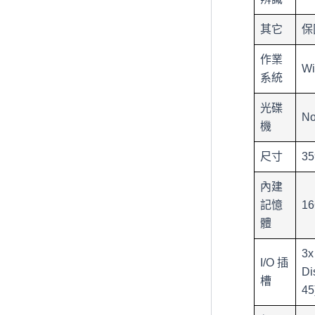
其它
保
作業
Wi
系統
光碟
N
機
尺寸
35
內建
記憶
1
體
3x
I/O 插
Di
槽
45