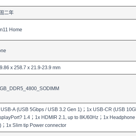
固二年
n11 Home
one
9.86 x 258.7 x 21.9-23.9 mm
6GB_DDR5_4800_SODIMM
 USB-A (USB 5Gbps / USB 3.2 Gen 1)；1x USB-CR (USB 10Gbp
splayPort? 1.4；1x HDMIR 2.1, up to 8K/60Hz；1x Headphone /
)；1x Slim tip Power connector