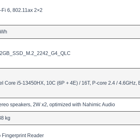
-Fi 6, 802.11ax 2×2
0Wh
12GB_SSD_M.2_2242_G4_QLC
tel Core i5-13450HX, 10C (6P + 4E) / 16T, P-core 2.4 / 4.6GHz,
ereo speakers, 2W x2, optimized with Nahimic Audio
38 kg
 Fingerprint Reader