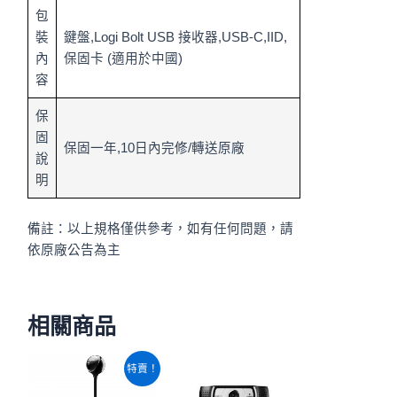
包
裝
鍵盤,Logi Bolt USB 接收器,USB-C,IID,
內
保固卡 (適用於中國)
容
保
固
保固一年,10日內完修/轉送原廠
說
明
備註：以上規格僅供參考，如有任何問題，請
依原廠公告為主
相關商品
原
目
特賣！
始
前
價
價