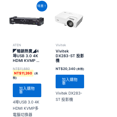
原
目
特賣！
始
前
價
價
格：
格：
NT$11,880。
NT$11,260。
ATEN
Vivitek
◤暢銷熱賣◢4
Vivitek
埠USB 3.0 4K
DX283-ST 投影
HDMI KVMP 多
機
電腦切換器 (具
NT$
11,880
NT$
20,340
(未稅)
備音訊混音模
NT$
11,260
(未
式)
稅)
加入購物
車
加入購物
車
Vivitek DX283-
ST 投影機
4埠USB 3.0 4K
HDMI KVMP多
電腦切換器