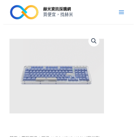
跳
Main
赫米資訊採購網
至
買便宜，找赫米
Menu
主
要
內
羅
技
容
ALTO
KEYS
K98M(夢
幻
紫)
機
械
式
無
線
鍵
盤
數
量