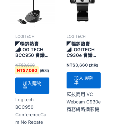
格：
格：
NT$8,660。
NT$7,060。
LOGITECH
LOGITECH
◤暢銷熱賣
◤暢銷熱賣
◢LOGITECH
◢LOGITECH
BCC950 會議視
C930e 會議視
訊攝影機
訊攝影機
NT$
8,660
NT$
3,660
(未稅)
NT$
7,060
(未稅)
加入購物
車
加入購物
車
羅技商用 VC
Logitech
Webcam C930e
BCC950
商務網路攝影機
ConferenceCa
m No Rebate