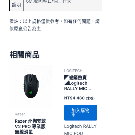
6M,收回整1,7個工作天
說明
備註：以上規格僅供參考，如有任何問題，請
依原廠公告為主
相關商品
LOGITECH
◤暢銷熱賣
◢Logitech
RALLY MIC
POD TABLE
NT$
4,480
(未稅)
MOUNT
加入購物
Razer
車
Razer 那伽梵蛇
Logitech RALLY
V2 PRO 專業版
無線滑鼠
MIC POD