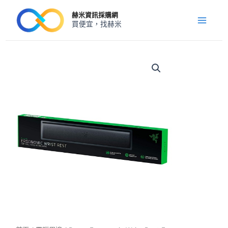
跳
Main
赫米資訊採購網
至
買便宜，找赫米
Menu
主
要
內
Razer
Ergonomic
容
Wrist
Rest
For
Full-
sized
Keyboards
數
量