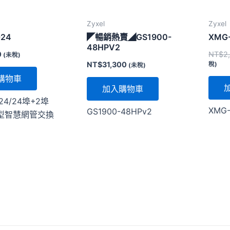
Zyxel
Zyxel
-24
◤暢銷熱賣◢GS1900-
XMG
48HPV2
0
NT$
2
(未稅)
NT$
31,300
稅)
(未稅)
購物車
加入購物車
-24/24埠+2埠
XMG-
GS1900-48HPv2
架型智慧網管交換