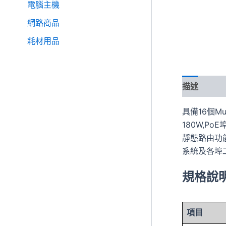
電腦主機
網路商品
耗材用品
描述
具備16個Mu
180W,Po
靜態路由功能/
系統及各埠
規格說
項目