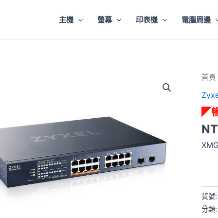
主機
螢幕
印表機
電腦周邊
◤
首頁
暢
Zyxe
銷
熱
◤
賣
◢XM
NT
18EP
數
XMG
量
貨號
分類