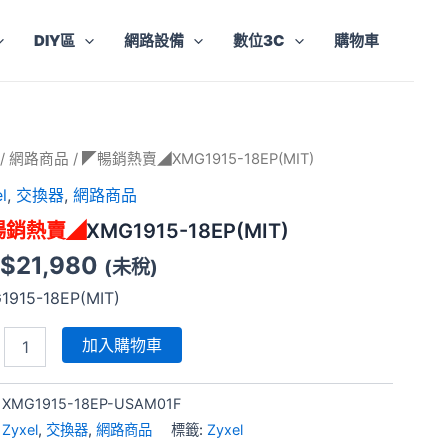
DIY區
網路設備
數位3C
購物車
/
網路商品
/ ◤暢銷熱賣◢XMG1915-18EP(MIT)
l
,
交換器
,
網路商品
暢銷熱賣◢
XMG1915-18EP(MIT)
G1915-
$
21,980
(未稅)
(MIT)
1915-18EP(MIT)
加入購物車
:
XMG1915-18EP-USAM01F
:
Zyxel
,
交換器
,
網路商品
標籤:
Zyxel