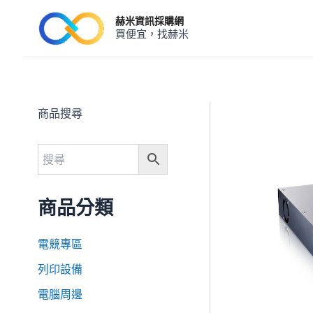
跳
赫米資訊採購網
至
買便宜，找赫米
主
要
內
容
商品搜尋
商品分類
電競專區
列印設備
電腦周邊