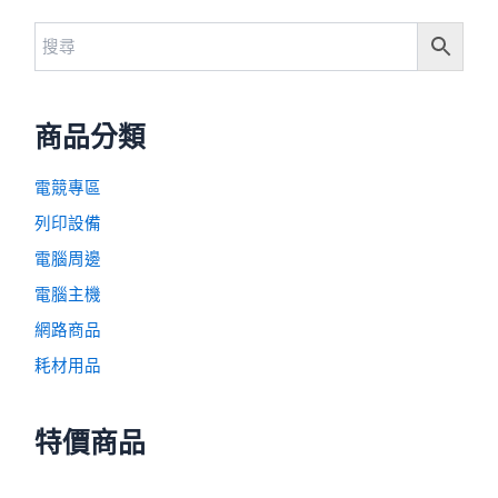
電競專區
列印設備
電腦周邊
電腦主機
網路商品
耗材用品
特價商品
原
目
ZyXEL GS1350-12HP
始
前
NT$
12,100
NT$
10,120
(未稅)
價
價
格
格
原
目
：
：
HP 655A 藍色碳粉匣
始
前
N
N
NT$
11,880
NT$
10,680
(未稅)
價
價
T
T
格
格
$
$