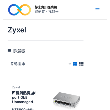
跳
Main
赫米資訊採購網
至
買便宜，找赫米
Menu
主
要
內
Zyxel
容
篩選器
Zyxel
◤暢銷熱賣◢8-
port GbE
Unmanaged
Switch(MIT)
NT$
800
(未稅)