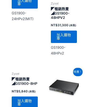
加入購物
Zyxel
車
◤暢銷熱賣
GS1900-
◢GS1900-
48HPV2
24HPv2(MIT)
NT$
31,300
(未稅)
加入購物
車
GS1900-
48HPv2
原
目
特賣！
Zyxel
始
前
價
價
◤暢銷熱賣
格：
格：
◢GS1900-8HP
NT$12,180。
NT$11,160。
NT$
5,840
(未稅)
加入購物
車