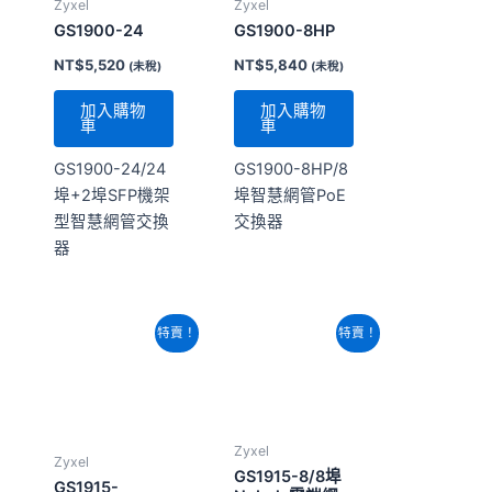
GS1900-24/24
GS1900-8HP/8
埠+2埠SFP機架
埠智慧網管PoE
型智慧網管交換
交換器
器
原
目
原
目
特賣！
特賣！
始
前
始
前
價
價
價
價
格：
格：
格：
格：
NT$5,680。
NT$5,320。
NT$2,840。
NT$2,800。
Zyxel
Zyxel
GS1915-8/8埠
GS1915-
Nebula雲端網
24E/24埠
管交換器
Nebula雲端網
管交換器
NT$
2,840
NT$
5,680
NT$
2,800
(未
NT$
5,320
(未稅)
稅)
加入購物
加入購物
車
車