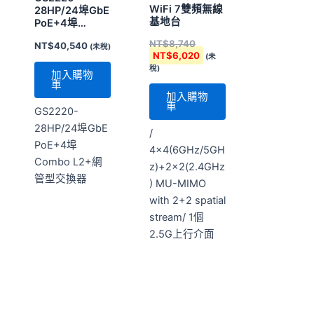
車
GS2220-
28HP/24埠GbE
/
PoE+4埠
4×4(6GHz/5GH
Combo L2+網
z)+2×2(2.4GHz
管型交換器
) MU-MIMO
with 2+2 spatial
stream/ 1個
2.5G上行介面
Zyxel
Zyxel
NWA110BE(MIT)
NWA130BE(MIT)