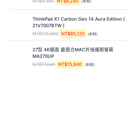
原
目
N
N
,
,
。
。
27型 4K鏡面 最適合MAC外接護眼螢幕
始
前
T
T
3
2
MA270UP
價
價
$
$
8
4
NT$
17,040
NT$
15,640
(未稅)
格
格
1
8
0
0
：
：
1
5
。
。
N
N
0
,
T
T
,
1
$
$
6
2
1
1
0
0
7
5
0
。
,
,
。
0
6
4
4
0
0
。
。