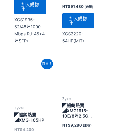
原
目
特賣！
始
前
價
價
格：
格：
NT$4,200。
NT$4,000。
Zyxel
◤暢銷熱賣
Zyxel
◢XMG1915-
◤暢銷熱賣
10E/8埠2.5G+2
◢XMG-105HP
埠10G SFP智慧
NT$
9,280
(未稅)
管理交換機
NT$
4,200
NT$
4,000
(未
加入購物
稅)
車
加入購物
XMG1915-
車
10E/8埠2.5G+2
埠10G SFP智慧
XMG-105HP/5