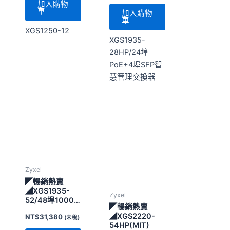
慧管理交換器
Zyxel
◤暢銷熱賣
◢XGS1935-
Zyxel
52/48埠1000
◤暢銷熱賣
Mbps RJ-45+4
◢XGS2220-
NT$
31,380
(未稅)
埠SFP+
54HP(MIT)
加入購物
NT$
91,480
(未稅)
車
加入購物
XGS1935-
車
52/48埠1000
Mbps RJ-45+4
XGS2220-
埠SFP+
54HP(MIT)