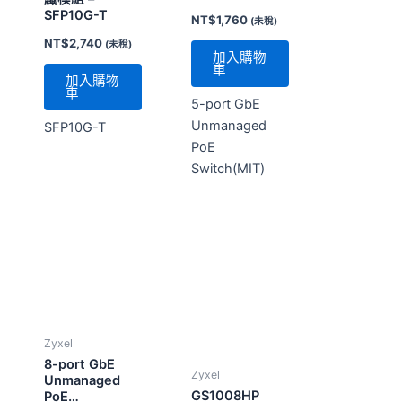
PoE
Switch(MIT)
Zyxel
8-port GbE
Zyxel
Unmanaged
GS1008HP
PoE
Switch(MIT)
NT$
2,180
NT$
2,600
(未稅)
(未稅)
加入購物
加入購物
車
車
GS1008HP無網
8-port GbE
管8埠Gigabit
Unmanaged