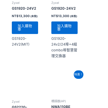
GS1920-
GS1920-
24V2(MIT)
24v2/24埠+4組
combo埠智慧管
理交換器
原
目
特賣！
始
前
價
價
格：
格：
NT$8,740。
NT$6,020。
橋接器(AP)
Zyxel
NWA110BE
GS2220-
WiFi 7雙頻無線
28HP/24埠GbE
基地台
PoE+4埠
Combo L2+網
NT$
8,740
NT$
40,540
(未稅)
管型交換器
NT$
6,020
(未
稅)
加入購物
車
加入購物