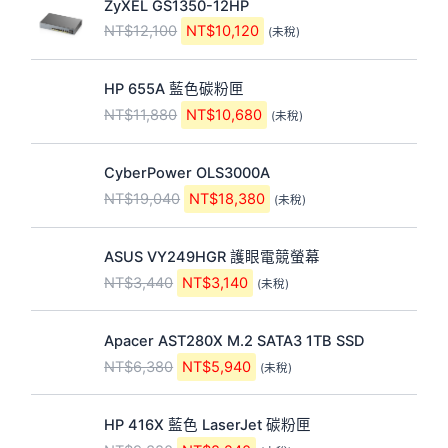
原
目
：
：
1
1
CyberPower OLS3000A
始
前
N
N
2
0
NT$
19,040
NT$
18,380
(未稅)
價
價
T
T
,
,
格
格
$
$
1
1
原
目
：
：
1
1
0
2
ASUS VY249HGR 護眼電競螢幕
始
前
N
N
1
0
0
0
NT$
3,440
NT$
3,140
(未稅)
價
價
T
T
,
,
。
。
格
格
$
$
8
6
原
目
：
：
1
1
8
8
Apacer AST280X M.2 SATA3 1TB SSD
始
前
N
N
9
8
0
0
NT$
6,380
NT$
5,940
(未稅)
價
價
T
T
,
,
。
。
格
格
$
$
0
3
原
目
：
：
3
3
4
8
HP 416X 藍色 LaserJet 碳粉匣
始
前
N
N
,
,
0
0
NT$
9,380
NT$
8,240
(未稅)
價
價
T
T
4
1
。
。
格
格
$
$
4
4
原
目
：
：
6
5
0
0
ThinkPad X1 Carbon Gen 14 Aura Edition (
始
前
N
N
,
,
。
。
21V7007BTW )
價
價
T
T
3
9
NT$
110,600
NT$
85,120
(未稅)
格
格
$
$
8
4
：
：
9
8
0
0