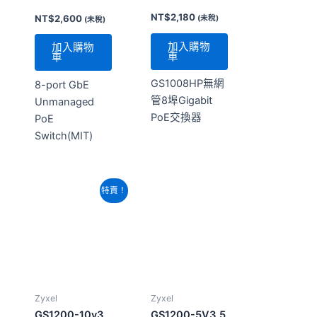
PoE交換器
PoE
Switch(MIT)
原
目
特賣！
始
前
價
價
格：
格：
NT$2,000。
NT$1,960。
Zyxel
Zyxel
GS1200-10v3
GS1200-5V3 5
埠網頁管理型
NT$
2,000
GbE交換器
NT$
1,960
(未稅)
NT$
1,140
(未稅)
加入購物
車
加入購物
車
GS1200-10v3