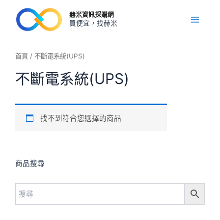
跳
Main
赫米資訊採購網
至
買便宜，找赫米
Menu
主
要
內
首頁
/ 不斷電系統(UPS)
容
不斷電系統(UPS)
找不到符合您選擇的商品
商品搜尋