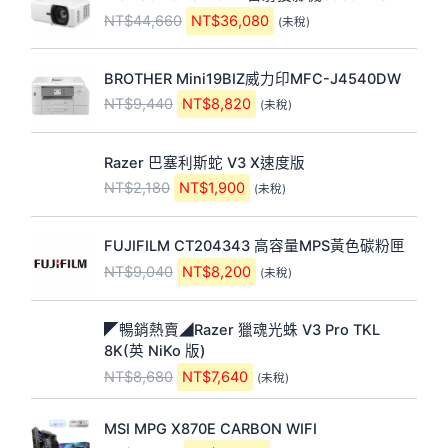
始
前
N
N
NT$
44,660
NT$
36,080
(未稅)
價
價
T
T
格
格
$
$
原
目
：
：
3
3
BROTHER Mini19BIZ威力印MFC-J4540DW
始
前
N
N
0
0
NT$
9,440
NT$
8,820
(未稅)
價
價
T
T
,
,
格
格
$
$
7
0
原
目
：
：
4
3
6
8
Razer 巴塞利斯蛇 V3 X速度版
始
前
N
N
4
6
0
0
NT$
2,180
NT$
1,900
(未稅)
價
價
T
T
,
,
。
。
格
格
$
$
6
0
原
目
：
：
9
8
6
8
FUJIFILM CT204343 高容量MPS黃色碳粉匣
始
前
N
N
,
,
0
0
NT$
9,040
NT$
8,200
(未稅)
價
價
T
T
4
8
。
。
格
格
$
$
4
2
原
目
：
：
2
1
0
0
◤暢銷熱賣◢Razer 獵魂光蛛 V3 Pro TKL
始
前
N
N
,
,
。
。
8K(英 NiKo 版)
價
價
T
T
1
9
NT$
8,680
NT$
7,640
(未稅)
格
格
$
$
8
0
：
：
9
8
0
0
原
目
N
N
,
,
。
。
MSI MPG X870E CARBON WIFI
始
前
T
T
0
2