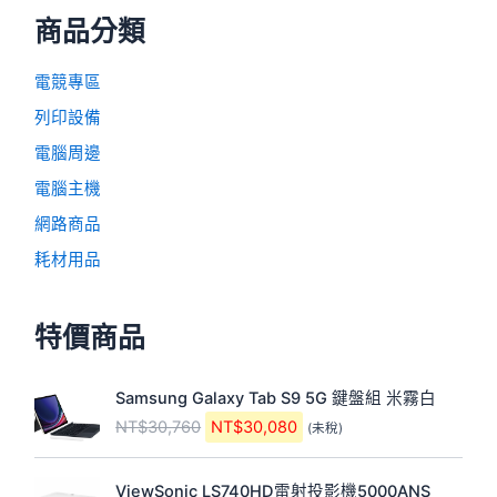
商品分類
電競專區
列印設備
電腦周邊
電腦主機
網路商品
耗材用品
特價商品
原
目
Samsung Galaxy Tab S9 5G 鍵盤組 米霧白
始
前
NT$
30,760
NT$
30,080
(未稅)
價
價
格
格
原
目
：
：
ViewSonic LS740HD雷射投影機5000ANS