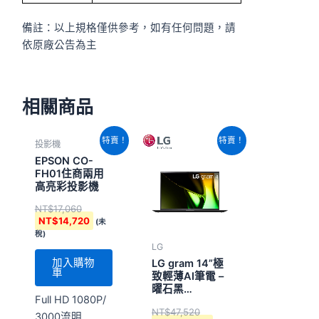
備註：以上規格僅供參考，如有任何問題，請
依原廠公告為主
相關商品
原
目
原
目
特賣！
特賣！
投影機
始
前
始
前
價
價
價
價
EPSON CO-
格：
格：
格：
格：
FH01住商兩用
NT$17,060。
NT$14,720。
NT$47,520。
NT$45,340。
高亮彩投影機
NT$
17,060
NT$
14,720
(未
稅)
LG
加入購物
LG gram 14”極
車
致輕薄AI筆電 –
曜石黑
Full HD 1080P/
(Intel&reg;
NT$
47,520
Core&#8482;
3000流明