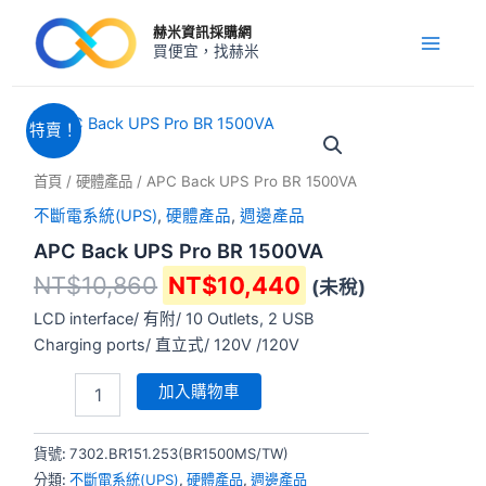
跳
Main
赫米資訊採購網
至
買便宜，找赫米
Menu
主
要
內
原
目
APC
特賣！
Back
容
始
前
UPS
價
價
首頁
/
硬體產品
/ APC Back UPS Pro BR 1500VA
Pro
格：
格：
BR
不斷電系統(UPS)
,
硬體產品
,
週邊產品
NT$10,860。
NT$10,440。
1500VA
APC Back UPS Pro BR 1500VA
數
量
NT$
10,860
NT$
10,440
(未稅)
LCD interface/ 有附/ 10 Outlets, 2 USB
Charging ports/ 直立式/ 120V /120V
加入購物車
貨號:
7302.BR151.253(BR1500MS/TW)
分類:
不斷電系統(UPS)
,
硬體產品
,
週邊產品