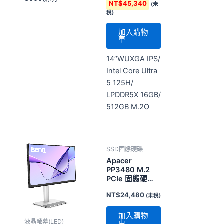
NT$
45,340
(未
Ultra 5 Evo)
稅)
加入購物
車
14″WUXGA IPS/
Intel Core Ultra
5 125H/
LPDDR5X 16GB/
512GB M.2O
SSD固態硬碟
Apacer
PP3480 M.2
PCIe 固態硬
碟-2TB (5年有
NT$
24,480
(未稅)
限保固)
加入購物
液晶螢幕(LED)
車