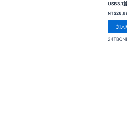
USB3.
NT$
26,9
加入
24TBON