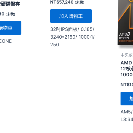
NT$
57,240
(未稅)
1雙硬碟儲存
80
(未稅)
加入購物車
購物車
32吋IPS面板/ 0.185/
3240*2160/ 1000:1/
EONE
250
中央處
AMD 
12核心
1000
NT$
1
AM5/
L3:6