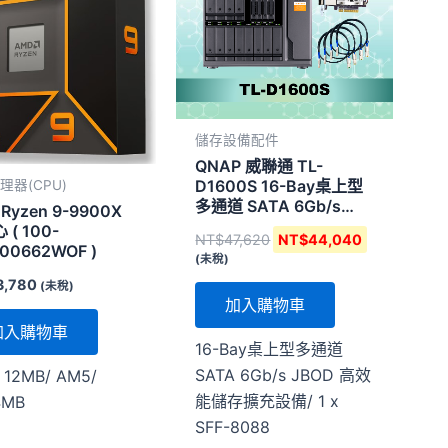
NT$47,620。
NT$44,04
儲存設備配件
QNAP 威聯通 TL-
D1600S 16-Bay桌上型
理器(CPU)
多通道 SATA 6Gb/s
Ryzen 9-9900X
JBOD 高效能儲存擴充設
 ( 100-
NT$
47,620
NT$
44,040
備
00662WOF )
(未稅)
3,780
(未稅)
加入購物車
加入購物車
16-Bay桌上型多通道
SATA 6Gb/s JBOD 高效
 12MB/ AM5/
能儲存擴充設備/ 1 x
4MB
SFF-8088