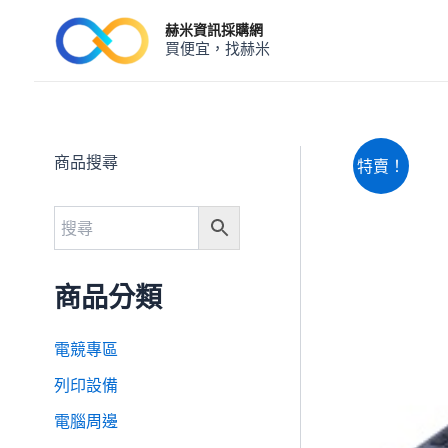
跳
赫米資訊採購網
至
買便宜，找赫米
主
要
內
容
商品搜尋
特賣！
商品分類
電競專區
列印設備
電腦周邊