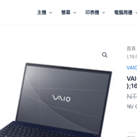
主機
螢幕
印表機
電腦周邊
VAIO
首頁
Terr
);16
RR-
海
VAI
軍
VA
藍
(100
);1
);16
NT
數
量
16/ 