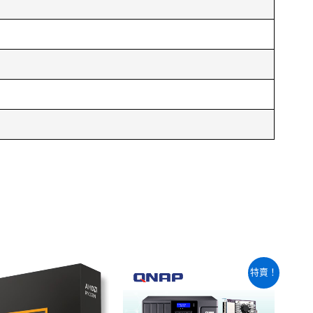
原
目
特賣！
始
前
價
價
格：
格：