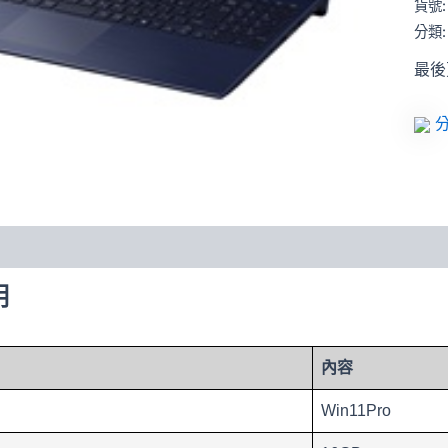
貨號
分類
最後更
分
明
內容
Win11Pro