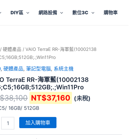
DIY區
網路設備
數位3C
購物車
原
目
/
硬體產品
/ VAIO TerraE RR-海軍藍(10002138
aE
始
前
;C5;16GB;512GB;.;Win11Pro
價
價
O
,
硬體產品
,
筆記型電腦
,
系統主機
格：
格：
IO TerraE RR-海軍藍(10002138
NT$38,100。
NT$37,160。
02138
6;C5;16GB;512GB;.;Win11Pro
;C5;16GB;512GB;.;Win11Pro
$
38,100
NT$
37,160
(未稅)
C5/ 16GB/ 512GB
加入購物車