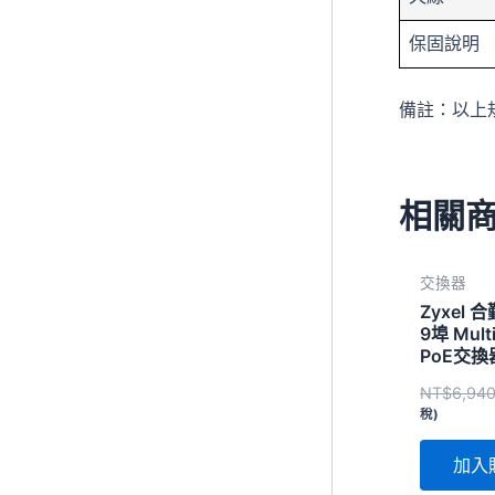
保固說明
備註：以上
相關
交換器
Zyxel 
9埠 Mult
PoE交換器
NT$
6,94
稅)
加入