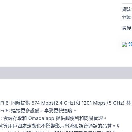
6
基
貨號
地
分類
台
數
最後更
量
分
i 6: 同時提供 574 Mbps(2.4 GHz)和 1201 Mbps (5 GHz) 共
i-Fi 6: 連接更多設備，享受更快速度。
: 雲端存取和 Omada app 提供超便利和簡易管理。
: 就算用戶四處走動也不影響影片串流和語音通話的品質。§