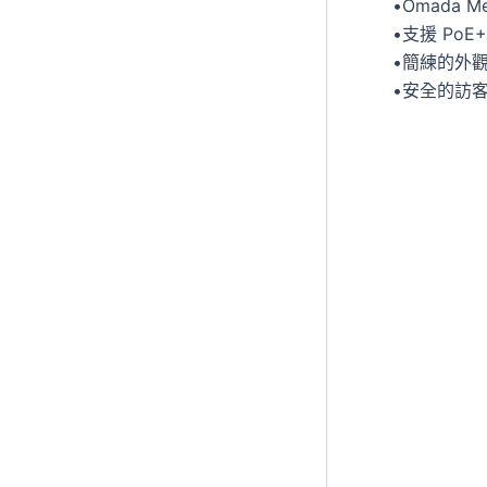
•Omada
•支援 PoE
•簡練的外觀
•安全的訪客網