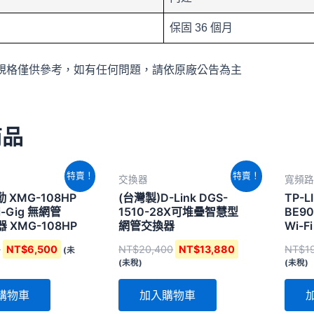
保固 36 個月
規格僅供參考，如有任何問題，請依原廠公告為主
商品
原
目
原
目
特賣！
特賣！
交換器
寬頻路
始
前
始
前
價
價
價
價
合勤 XMG-108HP
(台灣製)D-Link DGS-
TP-L
格：
格：
格：
格：
i-Gig 無網管
1510-28X可堆疊智慧型
BE9
NT$6,940。
NT$6,500。
NT$20,400。
NT$13,880。
 XMG-108HP
網管交換器
Wi-F
0
NT$
6,500
NT$
20,400
NT$
13,880
NT$
1
(未
(未稅)
(未稅)
購物車
加入購物車