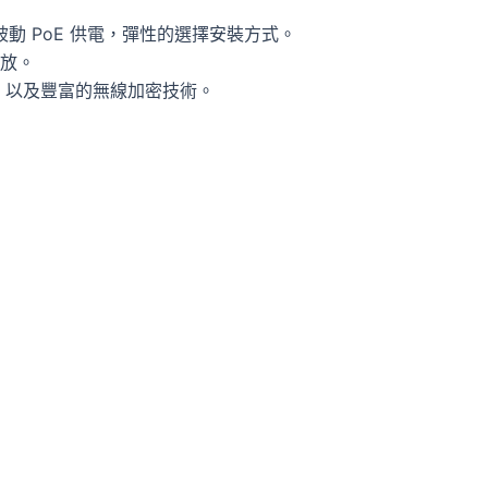
附)或被動 PoE 供電，彈性的選擇安裝方式。
擺放。
r…等) 以及豐富的無線加密技術。