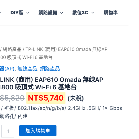
DIY區
網路設備
數位3C
購物車
原
目
/
網路產品
/ TP-LINK (商用) EAP610 Omada 無線AP
始
前
800 吸頂式 Wi-Fi 6 基地台
價
價
器(AP)
,
無線產品
,
網路產品
格：
格：
10
-LINK (商用) EAP610 Omada 無線AP
da
NT$5,820。
NT$5,740。
1800 吸頂式 Wi-Fi 6 基地台
$
5,820
NT$
5,740
(未稅)
800
/ 壁掛/ 802.11ax/ac/n/g/b/a/ 2.4GHz .5GH/ 1× Gbps
網路孔/ 內建
加入購物車