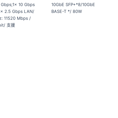
 Gbps;1× 10 Gbps
10GbE SFP+*8/10GbE
4× 2.5 Gbps LAN/
BASE-T */ 80W
z: 11520 Mbps /
bit/ 支援