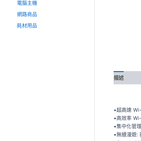
電腦主機
網路商品
耗材用品
描述
•超高速 Wi-F
•高效率 W
•集中化管理
•無縫漫遊