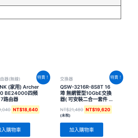
原
目
原
目
特賣！
特賣！
由器(無線)
交換器
始
前
始
前
價
價
價
價
INK (家用) Archer
QSW-3216R-8S8T 16
格：
格：
格：
格：
00 BE24000四頻
埠 無網管型10GbE交換
NT$19,040。
NT$18,640。
NT$21,480。
NT$19,620
i 7路由器
器( 可安裝二合一套件 擴
充機架式)
9,040
NT$
18,640
NT$
21,480
NT$
19,620
(未稅)
加入購物車
加入購物車