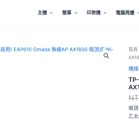
主機
螢幕
印表機
電腦周邊
TP-
首頁
LINK
AX1
(商
用)
橋接
EAP6
TP
Oma
無
AX
線
NT
AP
AX1
吸頂 
吸
乙太
頂
式
Wi-
Fi