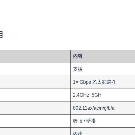
明
內容
支援
1× Gbps 乙太網路孔
2.4GHz .5GH
802.11ax/ac/n/g/b/a
吸頂 / 壁掛
內建