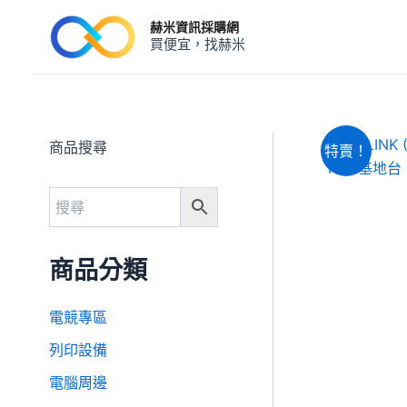
跳
赫米資訊採購網
至
買便宜，找赫米
主
要
內
容
商品搜尋
特賣！
商品分類
電競專區
列印設備
電腦周邊