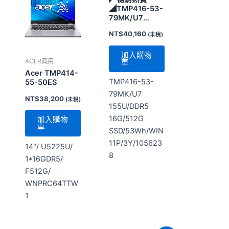
◢TMP416-53-
79MK/U7
155U/DDR5
NT$
40,160
(未稅)
16G/512G
SSD/53Wh/WIFI6E+BT/WIN11P/
加入購物
ACER商用
車
Acer TMP414-
TMP416-53-
55-50ES
79MK/U7
NT$
38,200
(未稅)
155U/DDR5
16G/512G
加入購物
車
SSD/53Wh/WIN
11P/3Y/105623
14″/ U5225U/
8
1*16GDR5/
F512G/
WNPRC64TTW
1