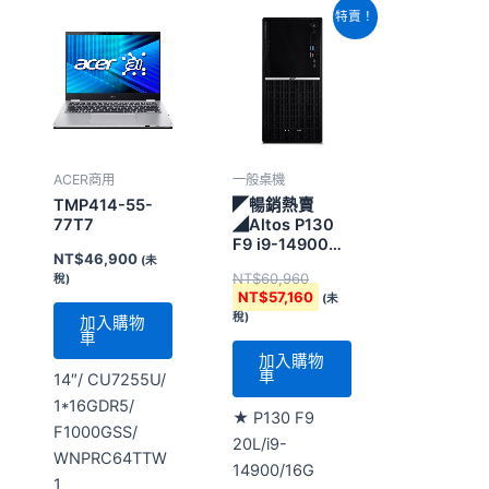
原
目
特賣！
始
前
價
價
格：
格：
NT$60,960。
NT$57,160。
ACER商用
一般桌機
TMP414-55-
◤暢銷熱賣
77T7
◢Altos P130
F9 i9-14900
NT$
46,900
(未
750W工作站 (
NT$
60,960
稅)
Altos P130 F9
NT$
57,160
(未
(20L)工作站 )
稅)
加入購物
車
加入購物
車
14″/ CU7255U/
1*16GDR5/
★ P130 F9
F1000GSS/
20L/i9-
WNPRC64TTW
14900/16G
1