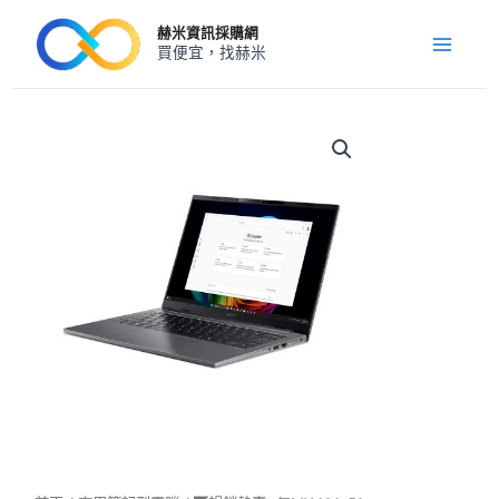
跳
Main
赫米資訊採購網
至
買便宜，找赫米
Menu
主
要
內
◤
暢
容
銷
熱
賣
◢TMX414-
51-
55QN/U5-
228V/DDR5
32G/1TB
SSD/WIN11P/3Y
數
量