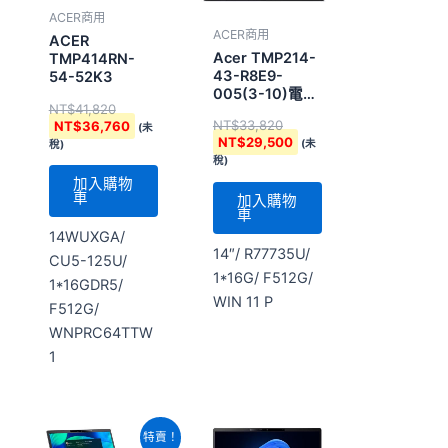
ACER商用
ACER商用
ACER
Acer TMP214-
TMP414RN-
43-R8E9-
54-52K3
005(3-10)電池
NT$
41,820
三年
NT$
33,820
NT$
36,760
(未
NT$
29,500
(未
稅)
稅)
加入購物
車
加入購物
車
14WUXGA/
14″/ R77735U/
CU5-125U/
1*16G/ F512G/
1*16GDR5/
WIN 11 P
F512G/
WNPRC64TTW
1
原
目
特賣！
始
前