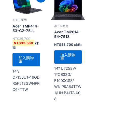
價
價
格：
格：
NT$35,700。
NT$33,560。
ACER商用
Acer TMP414-
ACER商用
53-G2-75JL
Acer TMP614-
54-7518
NT$
35,700
NT$
33,560
(未
NT$
58,700
(未稅)
稅)
加入購物
加入購物
車
車
14’/ U7258V/
14″/
1*OB32G/
C7150U1*16GD
F1000GSS/
R5F512GWNPR
WNIPRA64TTW
C64TTW
1/UN.BJJTA.00
8