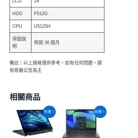
LCD
14″
HDD
F512G
CPU
U5125H
保固說
保固 36 個月
明
備註：以上規格僅供參考，如有任何問題，請
依原廠公告為主
相關商品
原
目
原
目
特賣！
特賣！
始
前
始
前
價
價
價
價
格：
格：
格：
格：
NT$41,820。
NT$36,760。
NT$33,820。
NT$29,500。