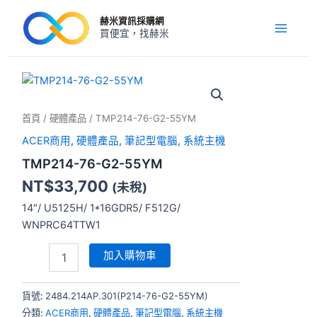
跳
Main
赫米資訊採購網
至
買便宜，找赫米
Menu
主
要
內
TMP214-
76-
容
G2-
首頁
/
硬體產品
/ TMP214-76-G2-55YM
55YM
數
ACER商用
,
硬體產品
,
筆記型電腦
,
系統主機
量
TMP214-76-G2-55YM
NT$
33,700
(未稅)
14″/ U5125H/ 1*16GDR5/ F512G/
WNPRC64TTW1
加入購物車
貨號:
2484.214AP.301(P214-76-G2-55YM)
分類:
ACER商用
,
硬體產品
,
筆記型電腦
,
系統主機