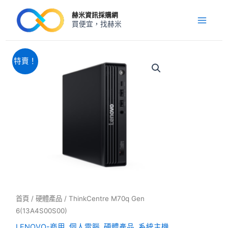
跳
Main
赫米資訊採購網
至
買便宜，找赫米
Menu
主
要
內
原
目
ThinkCentre
特賣！
M70q
容
始
前
Gen
價
價
6(13A4S00S00)
格：
格：
數
NT$49,000。
NT$37,120。
量
首頁
/
硬體產品
/ ThinkCentre M70q Gen
6(13A4S00S00)
LENOVO-商用
,
個人電腦
,
硬體產品
,
系統主機