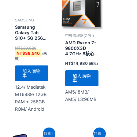
NT$39,520。
NT$38,540。
SAMSUNG
Samsung
Galaxy Tab
中央處理器(CPU)
S10+ 5G 256G
AMD Ryzen 7-
鉑金銀
NT$
39,520
9800X3D
NT$
38,540
4.7GHz 8核心 (
(未
100-
稅)
NT$
14,980
(未稅)
1000001084WOF
)
加入購物
車
加入購物
車
12.4/ Mediatek
AM5/ 8MB/
MT6989/ 12GB
AM5/ L3:96MB
RAM + 256GB
ROM/ Android
原
目
原
目
特賣！
特賣！
始
前
始
前