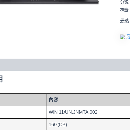
分類
標籤
最後更
分
明
內容
WIN 11/UN.JNMTA.002
16G(OB)