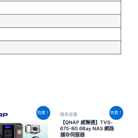
原
目
原
目
特賣！
特賣！
機房設備
始
前
始
前
價
價
價
價
【QNAP 威聯通】TVS-
格：
格：
格：
格：
675-8G 6Bay NAS 網路
NT$47,620。
NT$44,040。
NT$42,380。
NT$39,62
儲存伺服器