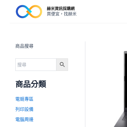
跳
赫米資訊採購網
至
買便宜，找赫米
主
要
內
容
商品搜尋
商品分類
電競專區
列印設備
電腦周邊