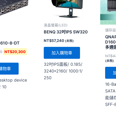
液晶螢幕(LED)
儲存
BENQ 32吋IPS SW320
QNA
NT$
57,240
(未稅)
D16
610-8-DT
多通道
20
NT$
20,300
JBO
加入購物車
NT$
4
備
(未稅)
32吋IPS面板/ 0.185/
購物車
3240*2160/ 1000:1/
250
esktop device
16-
2 10
SATA
能儲存
SFF-