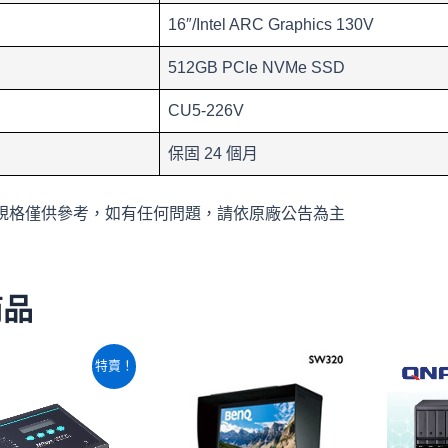
16″/Intel ARC Graphics 130V
512GB PCIe NVMe SSD
CU5-226V
保固 24 個月
規格僅供參考，如有任何問題，請依原廠公告為主
商品
原
目
特賣！
始
前
價
價
格：
格：
NT$23,720。
NT$20,300。