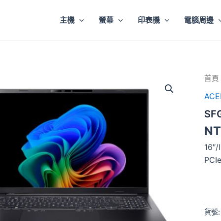
主機
螢幕
印表機
電腦周邊
SFG1
首頁
74-
AC
59T
鼠
SF
包)
數
NT
量
16″/
PCI
貨號