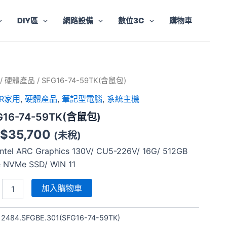
DIY區
網路設備
數位3C
購物車
6-
/
硬體產品
/ SFG16-74-59TK(含鼠包)
ER家用
,
硬體產品
,
筆記型電腦
,
系統主機
K(含
G16-74-59TK(含鼠包)
$
35,700
(未稅)
Intel ARC Graphics 130V/ CU5-226V/ 16G/ 512GB
e NVMe SSD/ WIN 11
加入購物車
:
2484.SFGBE.301(SFG16-74-59TK)