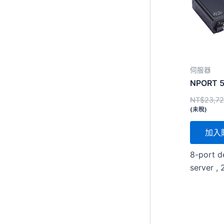
伺服器
NPORT 5
NT$
23,7
(未稅)
加入
8-port d
server , 