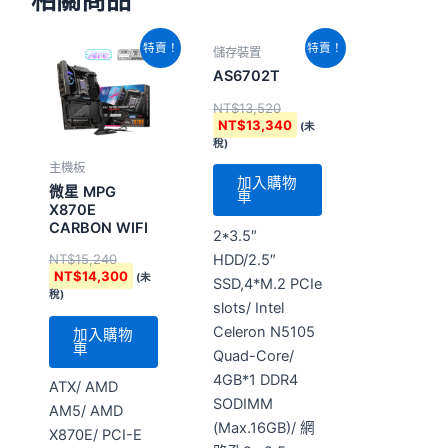
原
目
原
目
特賣！
特賣！
儲存裝置
始
前
始
前
價
價
價
價
AS6702T
格：
格：
格：
格：
NT$
13,520
NT$15,240。
NT$14,300。
NT$13,520。
NT$13,340。
NT$
13,340
(未
稅)
主機板
加入購物
微星 MPG
車
X870E
CARBON WIFI
2*3.5″
HDD/2.5″
NT$
15,240
NT$
14,300
(未
SSD,4*M.2 PCIe
稅)
slots/ Intel
Celeron N5105
加入購物
車
Quad-Core/
4GB*1 DDR4
ATX/ AMD
SODIMM
AM5/ AMD
(Max.16GB)/ 網
X870E/ PCI-E