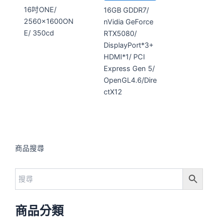
16吋ONE/
16GB GDDR7/
2560x1600ON
nVidia GeForce
E/ 350cd
RTX5080/
DisplayPort*3+
HDMI*1/ PCI
Express Gen 5/
OpenGL4.6/Dire
ctX12
商品搜尋
商品分類