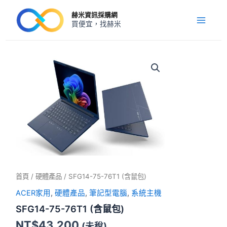
跳
Main
赫米資訊採購網
至
買便宜，找赫米
Menu
主
要
內
SFG14-
75-
容
76T1
(含
鼠
包)
數
量
首頁
/
硬體產品
/ SFG14-75-76T1 (含鼠包)
ACER家用
,
硬體產品
,
筆記型電腦
,
系統主機
SFG14-75-76T1 (含鼠包)
NT$
43,200
(未稅)