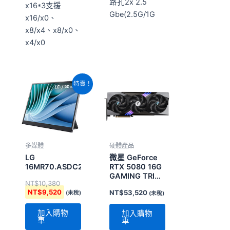
路孔2x 2.5
x16*3支援
Gbe(2.5G/1G
x16/x0、
x8/x4、x8/x0、
x4/x0
原
目
特賣！
始
前
價
價
格：
格：
NT$10,380。
NT$9,520。
多媒體
硬體產品
LG
微星 GeForce
16MR70.ASDC2
RTX 5080 16G
GAMING TRIO
NT$
10,380
OC
NT$
9,520
NT$
53,520
(未稅)
(未稅)
加入購物
加入購物
車
車