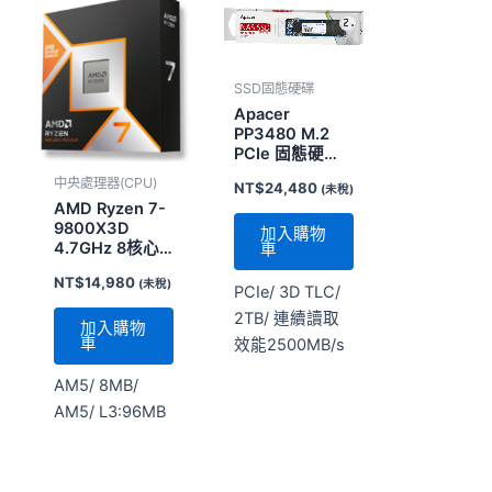
SSD固態硬碟
Apacer
PP3480 M.2
PCIe 固態硬
碟-2TB (5年有
中央處理器(CPU)
NT$
24,480
(未稅)
限保固)
AMD Ryzen 7-
9800X3D
加入購物
4.7GHz 8核心 (
車
100-
NT$
14,980
(未稅)
1000001084WOF
PCIe/ 3D TLC/
)
2TB/ 連續讀取
加入購物
車
效能2500MB/s
AM5/ 8MB/
AM5/ L3:96MB