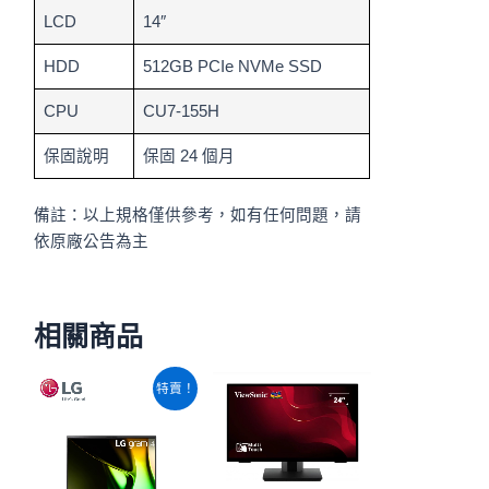
LCD
14″
HDD
512GB PCIe NVMe SSD
CPU
CU7-155H
保固說明
保固 24 個月
備註：以上規格僅供參考，如有任何問題，請
依原廠公告為主
相關商品
原
目
特賣！
始
前
價
價
格：
格：
NT$47,520。
NT$45,340。