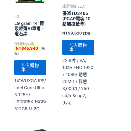
液晶螢幕(LED)
優派TD2465
LG
(PCAP電容 10
LG gram 14”極
點觸控螢幕)
致輕薄AI筆電 –
NT$
9,620
曜石黑
(未稅)
(Intel&reg;
NT$
47,520
Core&#8482;
加入購物
NT$
45,340
(未
車
Ultra 5 Evo)
稅)
23.8吋 / VA/
加入購物
16:9/ FHD 1920
車
x 1080/ 動態
14″WUXGA IPS/
20M:1 / 靜態
Intel Core Ultra
3,000:1 / 250
5 125H/
cd/m&sup2;
LPDDR5X 16GB/
(typ)
512GB M.2O