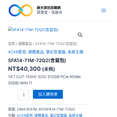
跳
Main
赫米資訊採購網
至
買便宜，找赫米
Menu
主
要
內
SFA14-
71M-
容
72Q2(含
首頁
/
硬體產品
/ SFA14-71M-72Q2(含鼠包)
鼠
包)
ACER家用
,
硬體產品
,
筆記型電腦
,
系統主機
數
SFA14-71M-72Q2(含鼠包)
量
NT$
40,300
(未稅)
14″/ CU7-155H/ 32G/ 512GB PCIe NVMe
SSDB/ WIN 11
加入購物車
貨號:
2484.SFA1M.301(SFA14-71M-72Q2)
分類:
ACER家用
,
硬體產品
,
筆記型電腦
,
系統主機