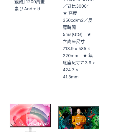
鏡頭] 1200萬畫
／對比3000:1
素 )/ Android
★ 亮度
350cd/m2／反
應時間
5ms(GtG) ★
含底座尺寸
713.9 x 585 x
220mm ★ 無
底座尺寸713.9 x
424.7 x
41.8mm