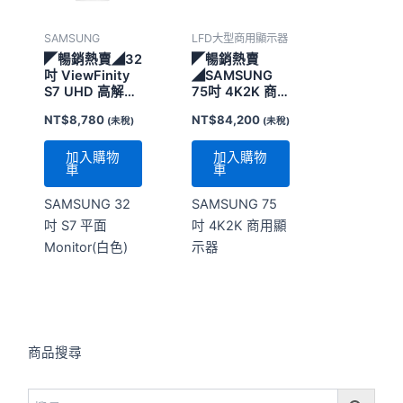
SAMSUNG
LFD大型商用顯示器
◤暢銷熱賣◢32
◤暢銷熱賣
吋 ViewFinity
◢SAMSUNG
S7 UHD 高解析
75吋 4K2K 商
度平面顯示器
用顯示器
NT$
8,780
NT$
84,200
(未稅)
(未稅)
S70D
加入購物
加入購物
車
車
SAMSUNG 32
SAMSUNG 75
吋 S7 平面
吋 4K2K 商用顯
Monitor(白色)
示器
商品搜尋