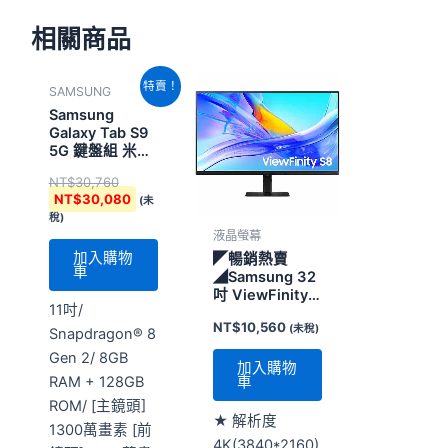
相關商品
原
目
特賣！
SAMSUNG
始
前
價
價
Samsung
格：
格：
Galaxy Tab S9
NT$30,760。
NT$30,080。
5G 鍵盤組 米霧
白
NT$
30,760
NT$
30,080
(未
稅)
液晶螢幕
加入購物
◤暢銷熱賣
車
◢Samsung 32
吋 ViewFinity
11吋/
S8 UHD 高解析
NT$
10,560
(未稅)
度平面顯示器
Snapdragon® 8
S80UD (
Gen 2/ 8GB
LS32D806UACXZW
加入購物
車
RAM + 128GB
)
ROM/ [主鏡頭]
★ 解析度
1300萬畫素 [前
4K(3840*2160)