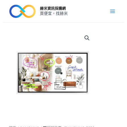
跳
Main
赫米資訊採購網
至
買便宜，找赫米
Menu
主
要
內
◤
暢
容
銷
熱
賣
◢SAMSUNG
75
吋
Flip
電
子
白
板
數
量