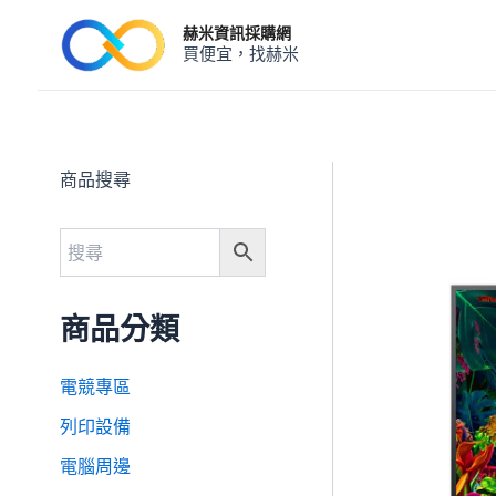
跳
赫米資訊採購網
至
買便宜，找赫米
主
要
內
容
商品搜尋
商品分類
電競專區
列印設備
電腦周邊