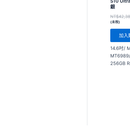
S10 Ult
銀
NT$
42,3
(未稅)
加入
14.6吋/ M
MT6989/
256GB R