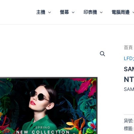
主機
螢幕
印表機
電腦周邊
SAM
首頁
65
LF
吋
4K2
SA
商
用
NT
顯
示
SA
器
數
量
貨號
標籤