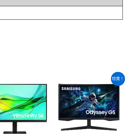
原
目
特賣！
始
前
價
價
格：
格：
NT$7,240。
NT$6,860。