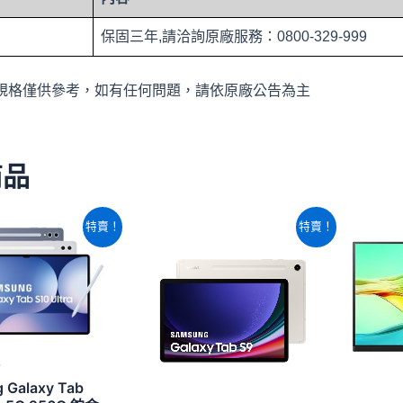
保固三年,請洽詢原廠服務：0800-329-999
規格僅供參考，如有任何問題，請依原廠公告為主
商品
原
目
原
目
特賣！
特賣！
始
前
始
前
價
價
價
價
格：
格：
格：
格：
NT$42,380。
NT$41,300。
NT$22,860。
NT$22,460。
G
 Galaxy Tab