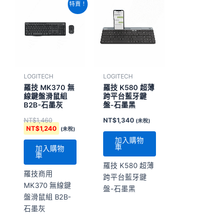
原
目
特賣！
始
前
價
價
格：
格：
NT$1,460。
NT$1,240。
LOGITECH
LOGITECH
羅技 MK370 無
羅技 K580 超薄
線鍵盤滑鼠組
跨平台藍牙鍵
B2B-石墨灰
盤-石墨黑
NT$
1,460
NT$
1,340
(未稅)
NT$
1,240
(未稅)
加入購物
車
加入購物
車
羅技 K580 超薄
羅技商用
跨平台藍牙鍵
MK370 無線鍵
盤-石墨黑
盤滑鼠組 B2B-
石墨灰