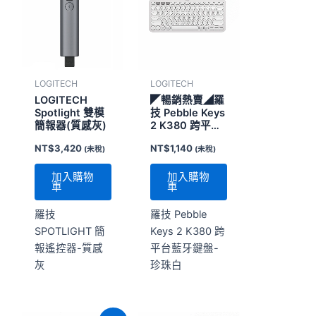
LOGITECH
LOGITECH
LOGITECH
◤暢銷熱賣◢羅
Spotlight 雙模
技 Pebble Keys
簡報器(質感灰)
2 K380 跨平台
藍牙鍵盤-珍珠
NT$
3,420
NT$
1,140
(未稅)
(未稅)
白
加入購物
加入購物
車
車
羅技
羅技 Pebble
SPOTLIGHT 簡
Keys 2 K380 跨
報遙控器-質感
平台藍牙鍵盤-
灰
珍珠白