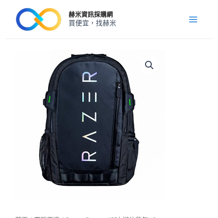
跳
Main
赫米資訊採購網
至
買便宜，找赫米
Menu
主
要
內
Razer
Rogue
容
15
吋
游
俠
背
包
V3
數
量