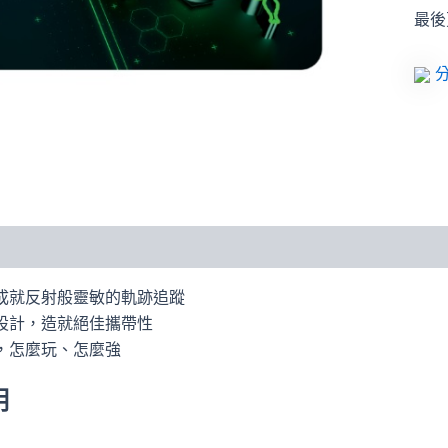
最後更
分
成就反射般靈敏的軌跡追蹤
設計，造就絕佳攜帶性
，怎麼玩、怎麼強
明