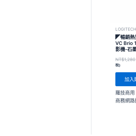
LOGITEC
◤暢銷熱
VC Bri
影機-石
NT$
1,280
稅)
加入
羅技商用 V
商務網路