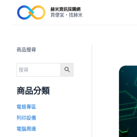
跳
赫米資訊採購網
至
買便宜，找赫米
主
要
內
容
商品搜尋
商品分類
電競專區
列印設備
電腦周邊