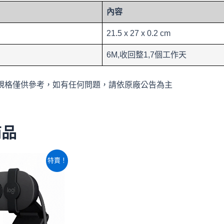
內容
21.5 x 27 x 0.2 cm
6M,收回整1,7個工作天
規格僅供參考，如有任何問題，請依原廠公告為主
商品
原
目
特賣！
始
前
價
價
格：
格：
NT$1,280。
NT$1,100。