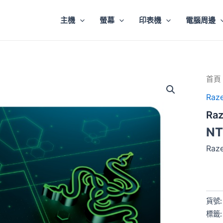
主機
螢幕
印表機
電腦周邊
Raze
首頁
Golia
Raze
Mobi
滑
Raz
鼠
墊
NT
數
量
Ra
貨號
標籤