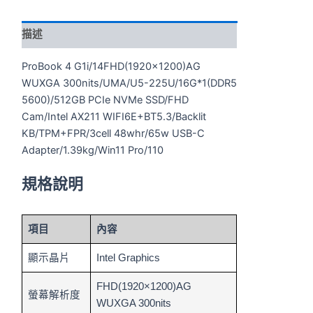
描述
ProBook 4 G1i/14FHD(1920×1200)AG
WUXGA 300nits/UMA/U5-225U/16G*1(DDR5
5600)/512GB PCIe NVMe SSD/FHD
Cam/Intel AX211 WIFI6E+BT5.3/Backlit
KB/TPM+FPR/3cell 48whr/65w USB-C
Adapter/1.39kg/Win11 Pro/110
規格說明
項目
內容
顯示晶片
Intel Graphics
FHD(1920×1200)AG
螢幕解析度
WUXGA 300nits