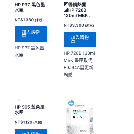
HP 937 黑色墨
◤暢銷熱賣
水匣
◢HP 728B
130ml MBK 墨
NT$
1,380
(未稅)
匣取代F9J64A
NT$
3,300
(未稅)
需更新韌體
加入購物
車
加入購物
車
HP 937 黑色墨
HP 728B 130ml
水匣
MBK 墨匣取代
F9J64A需更新
韌體
HP
HP 965 藍色墨
水匣
NT$
1,120
(未稅)