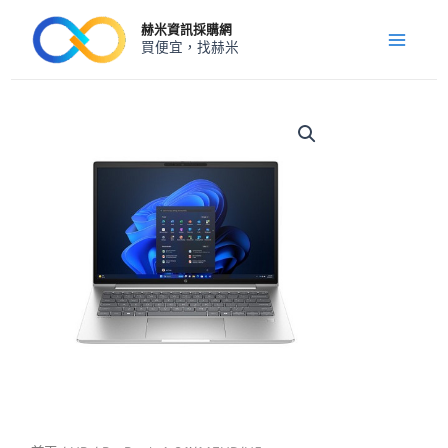
跳
Main
赫米資訊採購網
至
買便宜，找赫米
Menu
主
要
內
ProBook
4
容
G1i/14FHD/U5-
225U/16G*1/512GB
SSD/W11P/110
數
量