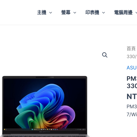
主機
螢幕
印表機
電腦周邊
PM3
首頁
吋
330/
WUX
330/
ASU
SSD/
PM
Fi
7/Wi
330
Pro/
NT
數
量
PM3
7/Wi