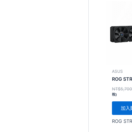
ASUS
ROG STRI
NT$
5,70
稅)
加入
ROG STRI