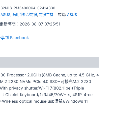
:
32N18-PM3406CKA-0241A330
:
ASUS
,
商用筆記型電腦
,
電腦主機
標籤:
ASUS
新時間：2026-08-07 07:25:51
享到 Facebook
 Processor 2.0GHz(8MB Cache, up to 4.5 GHz, 4
B M.2 2280 NVMe PCIe 4.0 SSD+可擴充M.2 2230
th privacy shutter/Wi-Fi 7(802.11be)(Triple
it Chiclet Keyboard/1xRJ45/70WHrs, 4S1P, 4-cell
Wireless optical mouse(usb滑鼠)/Windows 11