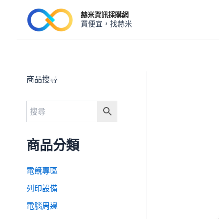
跳
赫米資訊採購網
至
買便宜，找赫米
主
要
內
容
商品搜尋
商品分類
電競專區
列印設備
電腦周邊