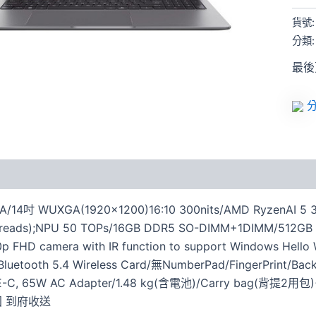
貨號
分類
最後更
分
/14吋 WUXGA(1920×1200)16:10 300nits/AMD RyzenAI 5 330
Threads);NPU 50 TOPs/16GB DDR5 SO-DIMM+1DIMM/512G
 FHD camera with IR function to support Windows Hello Wi
luetooth 5.4 Wireless Card/無NumberPad/FingerPrint/Backl
PE-C, 65W AC Adapter/1.48 kg(含電池)/Carry bag(背提2用包)+
固 到府收送