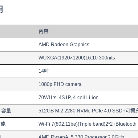
明
內容
AMD Radeon Graphics
度
WUXGA(1920×1200)16:10 300nits
14吋
機
1080p FHD camera
70WHrs, 4S1P, 4-cell Li-ion
D 容量
512GB M.2 2280 NVMe PCIe 4.0 SSD+可擴
功能
Wi-Fi 7(802.11be)(Triple band)2*2+Bluetooth
U
AMD RyzenAI 5 330 Processor 2.0GHz