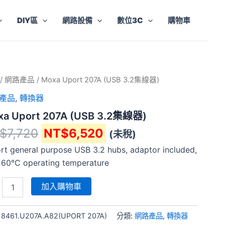
DIY區
網路設備
數位3C
購物車
原
目
a
/
網路產品
/ Moxa Uport 207A (USB 3.2集線器)
t
始
前
產品
,
轉換器
價
價
xa Uport 207A (USB 3.2集線器)
格：
格：
NT$7,720。
NT$6,520。
$
7,720
NT$
6,520
(未稅)
rt general purpose USB 3.2 hubs, adaptor included,
 60°C operating temperature
加入購物車
:
8461.U207A.A82(UPORT 207A)
分類:
網路產品
,
轉換器