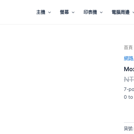
主機
螢幕
印表機
電腦周邊
Mox
首頁
Upor
網路
207A
(USB
Mo
3.2
集
NT
線
器)
7-po
數
0 to
量
貨號