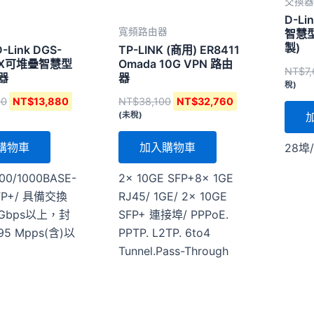
交換
D-Li
寬頻路由器
智慧
製)
-Link DGS-
TP-LINK (商用) ER8411
28X可堆疊智慧型
Omada 10G VPN 路由
NT$
7
器
器
稅)
00
NT$
13,880
NT$
38,100
NT$
32,760
(未稅)
購物車
加入購物車
28埠/
00/1000BASE-
2× 10GE SFP+8× 1GE
SFP+/ 具備交換
RJ45/ 1GE/ 2× 10GE
 Gbps以上，封
SFP+ 連接埠/ PPPoE.
5 Mpps(含)以
PPTP. L2TP. 6to4
Tunnel.Pass-Through