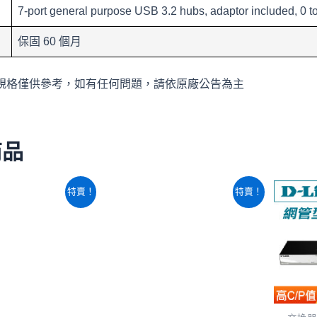
7-port general purpose USB 3.2 hubs, adaptor included, 0 t
保固 60 個月
規格僅供參考，如有任何問題，請依原廠公告為主
商品
原
目
原
目
特賣！
特賣！
始
前
始
前
價
價
價
價
格：
格：
格：
格：
NT$20,400。
NT$13,880。
NT$38,100。
NT$32,760。