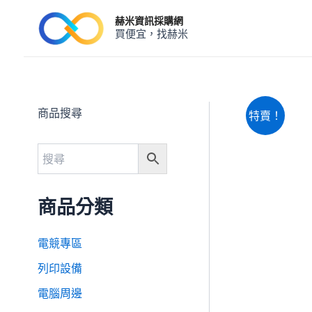
跳
赫米資訊採購網
至
買便宜，找赫米
主
要
內
容
商品搜尋
特賣！
商品分類
電競專區
列印設備
電腦周邊