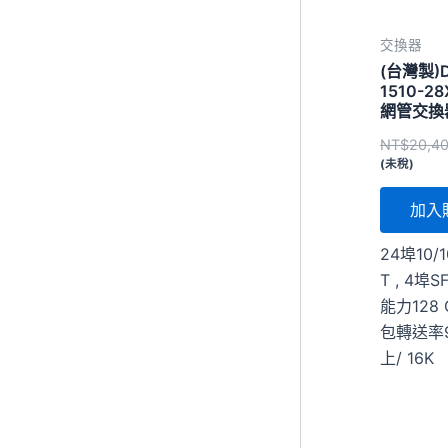
交換器
(台灣製)D
1510-
網管交換
NT$
20,4
(未稅)
加入
24埠10/1
T , 4埠
能力128
包轉送率9
上/ 16K