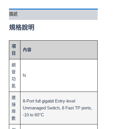
描述
規格說明
項
內容
目
網
管
N
功
能
連
8-Port full gigabit Entry-level
接
Unmanaged Switch, 8 Fast TP ports,
埠
-10 to 60°C
數