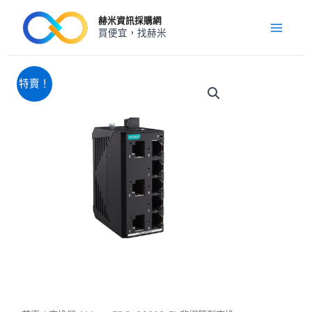
跳
Main
赫米資訊採購網
至
買便宜，找赫米
Menu
主
要
內
原
目
Moxa
特賣！
EDS-
容
始
前
G2008-
價
價
EL
格：
格：
非
NT$8,760。
NT$7,000。
網
管
型
交
換
器
(Giga)
數
量