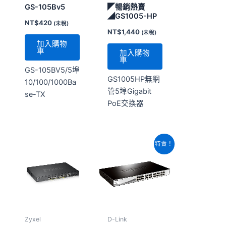
GS-105Bv5
◤暢銷熱賣
◢GS1005-HP
NT$
420
(未稅)
NT$
1,440
(未稅)
加入購物
車
加入購物
車
GS-105BV5/5埠
GS1005HP無網
10/100/1000Ba
管5埠Gigabit
se-TX
PoE交換器
原
目
特賣！
始
前
價
價
格：
格：
NT$7,700。
NT$6,400。
Zyxel
D-Link