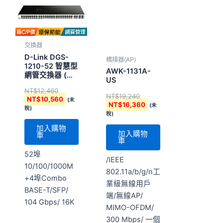
格：
格：
格：
格：
NT$12,460。
NT$10,560。
NT$19,240。
NT$16,360。
交換器
D-Link DGS-
橋接器(AP)
1210-52 智慧型
AWK-1131A-
網管交換器 (台
US
灣製)
NT$
12,460
NT$
19,240
NT$
10,560
(未
NT$
16,360
(未
稅)
稅)
加入購物
加入購物
車
車
52埠
/IEEE
10/100/1000M
802.11a/b/g/n工
+4埠Combo
業級無線用戶
BASE-T/SFP/
端/無線AP/
104 Gbps/ 16K
MIMO-OFDM/
300 Mbps/ 一個