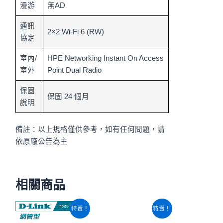
漫游
無AD
通訊
2×2 Wi-Fi 6 (RW)
協定
室內/
HPE Networking Instant On Access
室外
Point Dual Radio
保固
保固 24 個月
說明
備註：以上規格僅供參考，如有任何問題，請
依原廠公告為主
相關商品
原
目
原
目
特賣！
特賣！
始
前
始
前
價
價
價
價