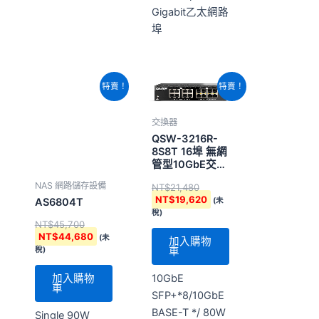
Gigabit乙太網路
埠
原
目
原
目
特賣！
特賣！
始
前
始
前
價
價
價
價
格：
格：
格：
格：
交換器
NT$45,700。
NT$44,680。
NT$21,480。
NT$19,620。
QSW-3216R-
8S8T 16埠 無網
管型10GbE交換
器( 可安裝二合
NAS 網路儲存設備
NT$
21,480
一套件 擴充機架
NT$
19,620
(未
AS6804T
式)
稅)
NT$
45,700
NT$
44,680
(未
加入購物
車
稅)
10GbE
加入購物
車
SFP+*8/10GbE
BASE-T */ 80W
Single 90W