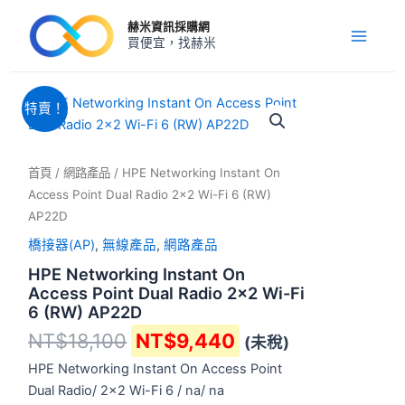
跳
Main
赫米資訊採購網
至
買便宜，找赫米
Menu
主
要
內
原
目
HPE
特賣！
Networking
容
始
前
Instant
價
價
On
格：
格：
Access
首頁
/
網路產品
/ HPE Networking Instant On
NT$18,100。
NT$9,440。
Point
Access Point Dual Radio 2×2 Wi-Fi 6 (RW)
Dual
AP22D
Radio
2x2
橋接器(AP)
,
無線產品
,
網路產品
Wi-
HPE Networking Instant On
Fi
Access Point Dual Radio 2×2 Wi-Fi
6
6 (RW) AP22D
(RW)
AP22D
NT$
18,100
NT$
9,440
(未稅)
數
HPE Networking Instant On Access Point
量
Dual Radio/ 2×2 Wi-Fi 6 / na/ na