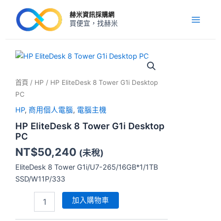
跳
Main
赫米資訊採購網
至
買便宜，找赫米
Menu
主
要
內
HP
EliteDesk
容
8
首頁
/
HP
/ HP EliteDesk 8 Tower G1i Desktop
Tower
G1i
PC
Desktop
HP
,
商用個人電腦
,
電腦主機
PC
數
HP EliteDesk 8 Tower G1i Desktop
量
PC
NT$
50,240
(未稅)
EliteDesk 8 Tower G1i/U7-265/16GB*1/1TB
SSD/W11P/333
加入購物車