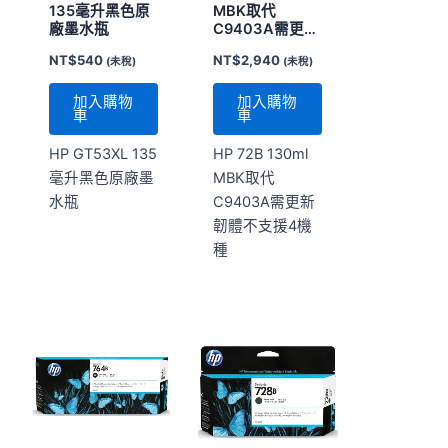
135毫升黑色原
MBK取代
廠墨水瓶
C9403A需更新
韌體不支援4機
NT$
540
NT$
2,940
(未稅)
(未稅)
種
加入購物
加入購物
車
車
HP GT53XL 135
HP 72B 130ml
毫升黑色原廠墨
MBK取代
水瓶
C9403A需更新
韌體不支援4機
種