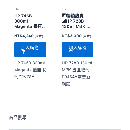
HP
HP
HP 746B
◤暢銷熱賣
300ml
◢HP 728B
Magenta 墨匣
130ml MBK 墨
取代P2V78A
匣取代F9J64A
NT$
4,240
NT$
3,300
(未稅)
(未稅)
需更新韌體
加入購物
加入購物
車
車
HP 746B 300ml
HP 728B 130ml
Magenta 墨匣取
MBK 墨匣取代
代P2V78A
F9J64A需更新
韌體
商品搜尋