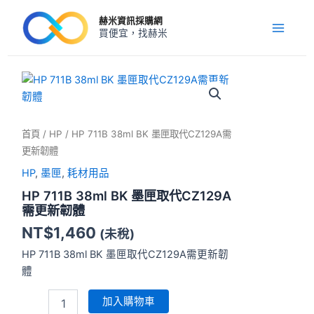
跳
Main
赫米資訊採購網
至
買便宜，找赫米
Menu
主
要
內
HP
711B
容
38ml
BK
墨
首頁
/
HP
/ HP 711B 38ml BK 墨匣取代CZ129A需
匣
更新韌體
取
HP
,
墨匣
,
耗材用品
代
CZ129A
HP 711B 38ml BK 墨匣取代CZ129A
需
需更新韌體
更
NT$
1,460
新
(未稅)
韌
HP 711B 38ml BK 墨匣取代CZ129A需更新韌
體
體
數
量
加入購物車