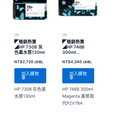
HP
HP
◤暢銷熱賣
◤暢銷熱賣
◢HP 730B 灰
◢HP 746B
色墨水匣130ml
300ml
Magenta 墨匣
NT$
2,720
NT$
4,240
(未稅)
(未稅)
取代P2V78A
加入購物
加入購物
車
車
HP 730B 灰色墨
HP 746B 300ml
水匣130ml
Magenta 墨匣取
代P2V78A