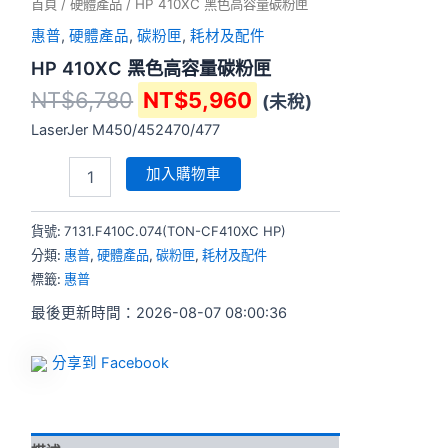
首頁
/
硬體產品
/ HP 410XC 黑色高容量碳粉匣
惠普
,
硬體產品
,
碳粉匣
,
耗材及配件
HP 410XC 黑色高容量碳粉匣
NT$
6,780
NT$
5,960
(未稅)
LaserJer M450/452470/477
加入購物車
貨號:
7131.F410C.074(TON-CF410XC HP)
分類:
惠普
,
硬體產品
,
碳粉匣
,
耗材及配件
標籤:
惠普
最後更新時間：2026-08-07 08:00:36
分享到 Facebook