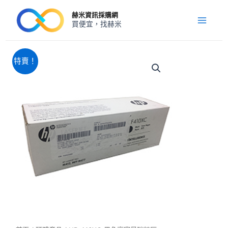
跳
Main
赫米資訊採購網
至
買便宜，找赫米
Menu
主
要
內
原
目
HP
特賣！
410XC
容
始
前
黑
價
價
色
格：
格：
高
NT$6,780。
NT$5,960。
容
量
碳
粉
匣
數
量