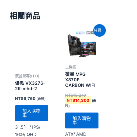
相關商品
原
目
特賣！
始
前
價
價
格：
格：
NT$15,240。
NT$14,300。
主機板
微星 MPG
液晶螢幕(LED)
X870E
優派 VX3276-
CARBON WIFI
2K-mhd-2
NT$
15,240
NT$
6,760
(未稅)
NT$
14,300
(未
稅)
加入購物
車
加入購物
車
31.5吋 / IPS/
ATX/ AMD
16:9/ QHD