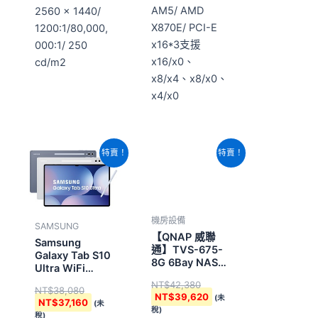
AM5/ AMD
2560 x 1440/
X870E/ PCI-E
1200:1/80,000,
x16*3支援
000:1/ 250
x16/x0、
cd/m2
x8/x4、x8/x0、
x4/x0
原
目
原
目
特賣！
特賣！
始
前
始
前
價
價
價
價
格：
格：
格：
格：
NT$38,080。
NT$37,160。
NT$42,380。
NT$39,620。
機房設備
SAMSUNG
【QNAP 威聯
Samsung
通】TVS-675-
Galaxy Tab S10
8G 6Bay NAS
Ultra WiFi
網路儲存伺服器
256G 月石灰
NT$
42,380
NT$
38,080
NT$
39,620
(未
NT$
37,160
(未
稅)
稅)