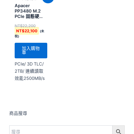
價
價
Apacer
格：
格：
PP3480 M.2
NT$22,200。
NT$22,100。
PCIe 固態硬
碟-2TB (5年有
NT$
22,200
限保固)
NT$
22,100
(未
稅)
加入購物
車
PCIe/ 3D TLC/
2TB/ 連續讀取
效能2500MB/s
商品搜尋