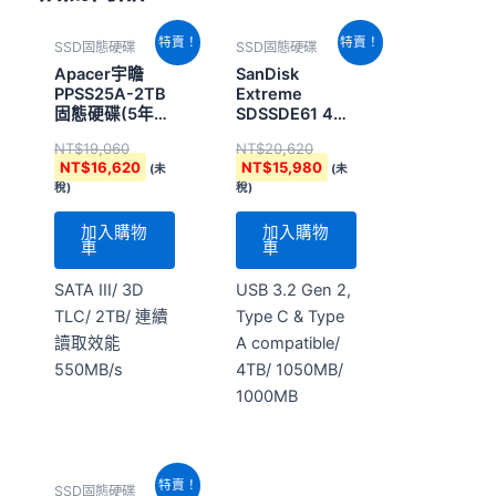
原
目
原
目
特賣！
特賣！
SSD固態硬碟
SSD固態硬碟
始
前
始
前
價
價
價
價
Apacer宇瞻
SanDisk
格：
格：
格：
格：
PPSS25A-2TB
Extreme
NT$19,060。
NT$16,620。
NT$20,620。
NT$15,980。
固態硬碟(5年有
SDSSDE61 4TB
限保固)
行動固態硬碟
NT$
19,060
NT$
20,620
NT$
16,620
NT$
15,980
(未
(未
稅)
稅)
加入購物
加入購物
車
車
SATA III/ 3D
USB 3.2 Gen 2,
TLC/ 2TB/ 連續
Type C & Type
讀取效能
A compatible/
550MB/s
4TB/ 1050MB/
1000MB
原
目
特賣！
SSD固態硬碟
始
前