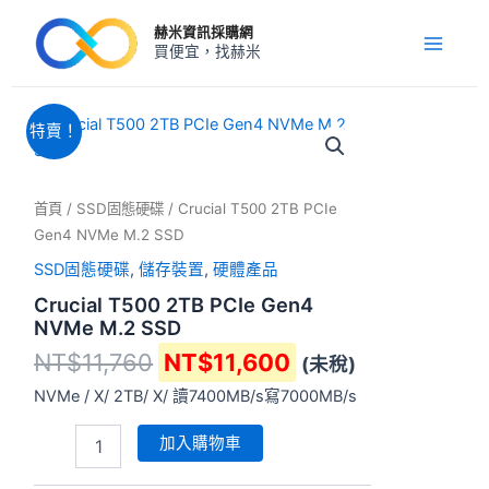
跳
Main
赫米資訊採購網
至
買便宜，找赫米
Menu
主
要
內
原
目
Crucial
特賣！
T500
容
始
前
2TB
價
價
PCIe
格：
格：
Gen4
首頁
/
SSD固態硬碟
/ Crucial T500 2TB PCIe
NT$11,760。
NT$11,600。
NVMe
Gen4 NVMe M.2 SSD
M.2
SSD固態硬碟
,
儲存裝置
,
硬體產品
SSD
數
Crucial T500 2TB PCIe Gen4
量
NVMe M.2 SSD
NT$
11,760
NT$
11,600
(未稅)
NVMe / X/ 2TB/ X/ 讀7400MB/s寫7000MB/s
加入購物車