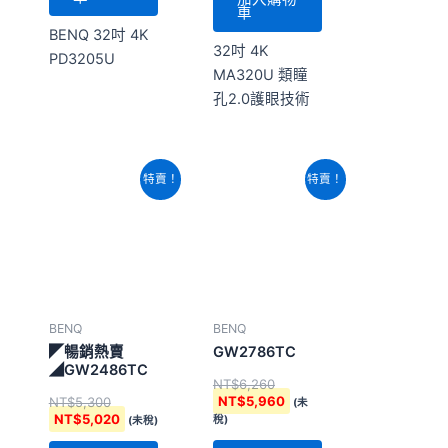
車
BENQ 32吋 4K
32吋 4K
PD3205U
MA320U 類瞳
孔2.0護眼技術
原
目
原
目
特賣！
特賣！
始
前
始
前
價
價
價
價
格：
格：
格：
格：
NT$5,300。
NT$5,020。
NT$6,260。
NT$5,960。
BENQ
BENQ
◤暢銷熱賣
GW2786TC
◢GW2486TC
NT$
6,260
NT$
5,960
NT$
5,300
(未
NT$
5,020
稅)
(未稅)