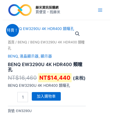
跳
Main
赫米資訊採購網
至
買便宜，找赫米
Menu
主
要
內
原
目
BENQ
特賣！
EW3290U
容
始
前
4K
價
價
首頁
/
BENQ
/ BENQ EW3290U 4K HDR400 類瞳
HDR400
格：
格：
類
孔
NT$16,460。
NT$14,440。
瞳
BENQ
,
液晶顯示器
,
顯示器
孔
數
BENQ EW3290U 4K HDR400 類瞳
量
孔
NT$
16,460
NT$
14,440
(未稅)
BENQ EW3290U 4K HDR400 類瞳孔
加入購物車
貨號:
EW3290U