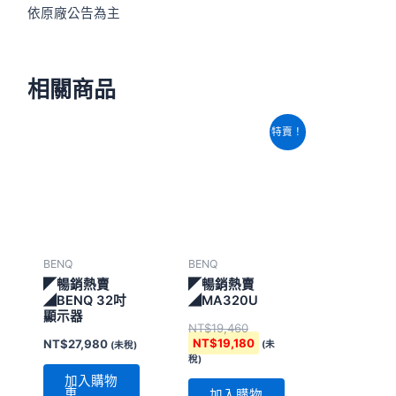
依原廠公告為主
相關商品
原
目
特賣！
始
前
價
價
格：
格：
NT$19,460。
NT$19,180。
BENQ
BENQ
◤暢銷熱賣
◤暢銷熱賣
◢BENQ 32吋
◢MA320U
顯示器
NT$
19,460
NT$
19,180
NT$
27,980
(未
(未稅)
稅)
加入購物
車
加入購物