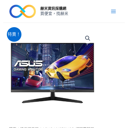
跳
Main
赫米資訊採購網
至
買便宜，找赫米
Menu
主
要
內
原
目
ASUS
特賣！
VY279HGR
容
始
前
護
價
價
眼
格：
格：
電
NT$3,780。
NT$3,440。
競
螢
幕
數
量