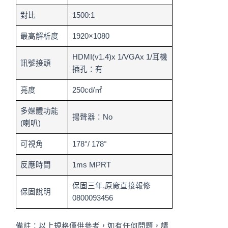
對比
1500:1
最高解析度
1920×1080
HDMI(v1.4)x 1/VGAx 1/耳機
訊號接頭
插孔：有
亮度
250cd/㎡
多媒體功能
揚聲器：No
(喇叭)
可視角
178°/ 178°
反應時間
1ms MPRT
保固三年,原廠直接報修
保固說明
0800093456
備註：以上規格僅供參考，如有任何問題，請