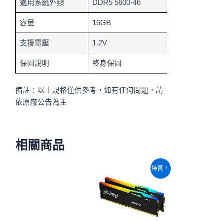
適用系統外頻
DDR5 5600-46
容量
16GB
支援電壓
1.2V
保固說明
終身保固
備註：以上規格僅供參考，如有任何問題，請
依原廠公告為主
相關商品
原
目
特賣！
始
前
價
價
格：
格：
NT$35,980。
NT$35,540。