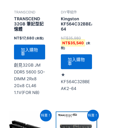
TRANSCEND
DIY零組件
TRANSCEND
Kingston
32GB 筆記型記
KF564C32BBEAK2-
憶體
64
NT$
17,680
NT$
35,980
(未稅)
NT$
35,540
(未
稅)
加入購物
車
加入購物
車
創見32GB JM
DDR5 5600 SO-
★
DIMM 2Rx8
KF564C32BBE
2Gx8 CL46
AK2-64
1.1V(FOR NB)
原
目
原
目
特賣！
特賣！
始
前
始
前
價
價
價
價
格：
格：
格：
格：