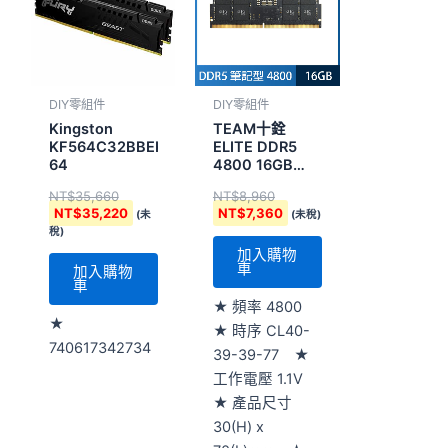
NT$35,660。
NT$35,220。
NT$8,960。
NT$7,360。
DIY零組件
DIY零組件
Kingston
TEAM十銓
KF564C32BBEK2-
ELITE DDR5
64
4800 16GB
CL40 筆記型記
NT$
35,660
NT$
8,960
憶體 (
NT$
35,220
NT$
7,360
(未
(未稅)
TED516G4800C40D-
稅)
S01 )
加入購物
車
加入購物
車
★ 頻率 4800
★
★ 時序 CL40-
740617342734
39-39-77 ★
工作電壓 1.1V
★ 產品尺寸
30(H) x