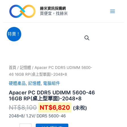
跳
Main
赫米資訊採購網
至
買便宜，找赫米
Menu
主
要
內
原
目
Apacer
特賣！
PC
容
始
前
DDR5
價
價
UDIMM
格：
格：
5600-
NT$8,100。
NT$6,820。
46
16GB
首頁
/
記憶體
/ Apacer PC DDR5 UDIMM 5600-
RP(桌
46 16GB RP(桌上型單面)-2048*8
上
型
硬體產品
,
記憶體
,
電腦組件
單
Apacer PC DDR5 UDIMM 5600-46
面)-2048*8
16GB RP(桌上型單面)-2048*8
數
量
NT$
8,100
NT$
6,820
(未稅)
2048*8/ 1.2V/ DDR5 5600-46