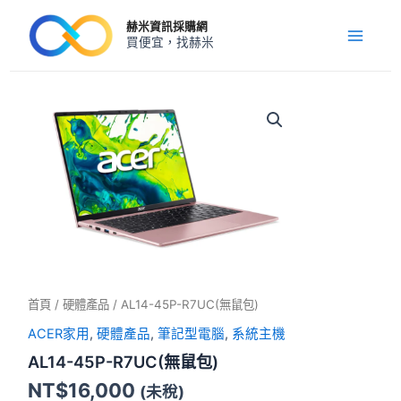
跳
Main
赫米資訊採購網
至
買便宜，找赫米
Menu
主
要
內
AL14-
45P-
容
R7UC(無
鼠
包)
數
量
首頁
/
硬體產品
/ AL14-45P-R7UC(無鼠包)
ACER家用
,
硬體產品
,
筆記型電腦
,
系統主機
AL14-45P-R7UC(無鼠包)
NT$
16,000
(未稅)