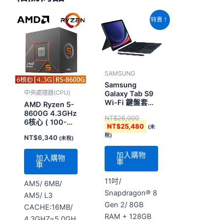
原
目
特賣！
始
前
價
價
格：
格：
NT$26,000。
NT$25,480。
SAMSUNG
Samsung
中央處理器(CPU)
Galaxy Tab S9
Wi-Fi 鍵盤套裝
AMD Ryzen 5-
組 黑耀灰
8600G 4.3GHz
NT$
26,000
6核心 ( 100-
NT$
25,480
(未
100001237BOX
稅)
NT$
6,340
(未稅)
)
加入購物
加入購物
車
車
11吋/
AM5/ 6MB/
Snapdragon® 8
AM5/ L3
Gen 2/ 8GB
CACHE:16MB/
RAM + 128GB
4.3GHZ~5.0GH