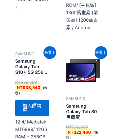
ROM/ [主鏡頭]
z
1300萬畫素 [前
鏡頭] 1200萬畫
素 / Android
原
目
原
目
特賣！
特賣！
SAMSUNG
始
前
始
前
價
價
價
價
Samsung
格：
格：
格：
格：
Galaxy Tab
NT$39,520。
NT$38,540。
NT$22,860。
NT$22,460。
S10+ 5G 256G
鉑金銀
NT$
39,520
NT$
38,540
(未
稅)
SAMSUNG
加入購物
Samsung
車
Galaxy Tab S9
黑耀灰
12.4/ Mediatek
NT$
22,860
MT6989/ 12GB
NT$
22,460
(未
RAM + 256GB
稅)