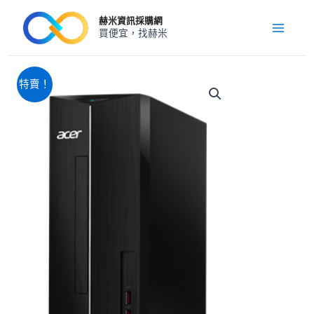
跳
Main
赫米資訊採購網
至
買便宜，找赫米
Menu
主
要
內
原
目
acer
特賣！
XC-
容
始
前
1860
價
價
CU5-
格：
格：
225
NT$35,240。
NT$34,580。
16G
1TB
SSD
300W
WLAN
WNHPML
數
量