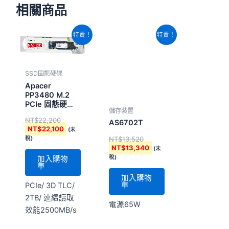
相關商品
原
目
原
目
特賣！
特賣！
始
前
始
前
價
價
價
價
格：
格：
格：
格：
NT$22,200。
NT$22,100。
NT$13,520。
NT$13,340。
SSD固態硬碟
Apacer
PP3480 M.2
PCIe 固態硬
儲存裝置
碟-2TB (5年有
NT$
22,200
限保固)
AS6702T
NT$
22,100
(未
NT$
13,520
稅)
NT$
13,340
(未
稅)
加入購物
車
加入購物
車
PCIe/ 3D TLC/
2TB/ 連續讀取
電源65W
效能2500MB/s