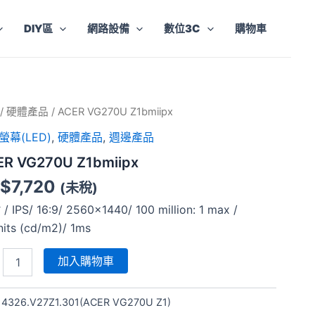
DIY區
網路設備
數位3C
購物車
R
/
硬體產品
/ ACER VG270U Z1bmiipx
70U
螢幕(LED)
,
硬體產品
,
週邊產品
iipx
ER VG270U Z1bmiipx
$
7,720
(未稅)
/ IPS/ 16:9/ 2560×1440/ 100 million: 1 max /
its (cd/m2)/ 1ms
加入購物車
:
4326.V27Z1.301(ACER VG270U Z1)