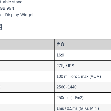
lt-able stand
RGB 99%
er Display Widget
明
內容
16:9
27吋 / IPS
100 million: 1 max (ACM)
度
2560×1440
250nits (cd/m2)
1ms / 0.5ms (GTG, Min.)