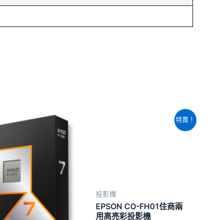
原
目
特賣！
始
前
價
價
格：
格：
NT$17,060。
NT$14,720
投影機
EPSON CO-FH01住商兩
用高亮彩投影機