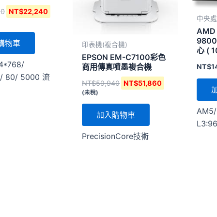
60
NT$
22,240
中央處
AMD 
9800
購物車
印表機(複合機)
心 ( 
EPSON EM-C7100彩色
1000
4*768/
商用傳真噴墨複合機
NT$
1
// 80/ 5000 流
NT$
59,940
NT$
51,860
(未稅)
AM5/
加入購物車
L3:9
PrecisionCore技術