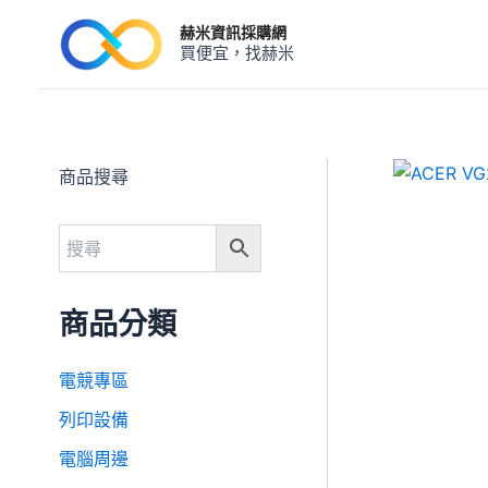
跳
赫米資訊採購網
至
買便宜，找赫米
主
要
內
容
商品搜尋
商品分類
電競專區
列印設備
電腦周邊