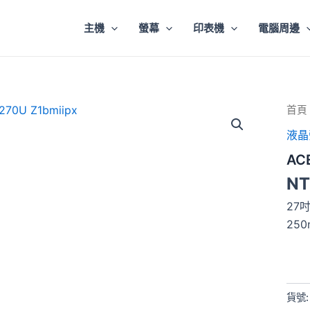
主機
螢幕
印表機
電腦周邊
ACE
首頁
VG2
液晶
Z1bm
數
AC
量
NT
27吋 
250n
貨號