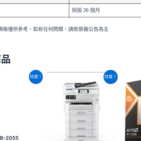
保固 36 個月
規格僅供參考，如有任何問題，請依原廠公告為主
商品
原
目
原
目
特賣！
特賣！
始
前
始
前
價
價
價
價
格：
格：
格：
格：
NT$24,660。
NT$22,240。
NT$59,940。
NT$51,860。
EB-2055