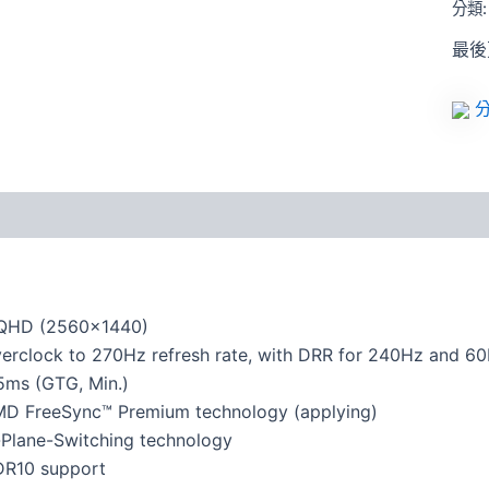
分類
最後更
分
QHD (2560×1440)
erclock to 270Hz refresh rate, with DRR for 240Hz and 60
5ms (GTG, Min.)
D FreeSync™ Premium technology (applying)
-Plane-Switching technology
R10 support