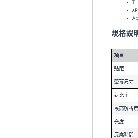
Ti
s
Ac
規格說
項目
點距
螢幕尺寸
對比率
最高解析
亮度
反應時間