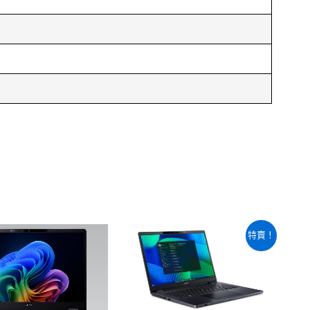
原
目
特賣！
始
前
價
價
格：
格：
NT$35,700。
NT$33,56