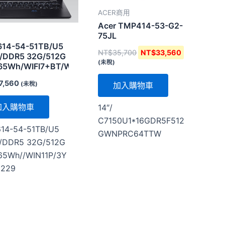
ACER商用
Acer TMP414-53-G2-
75JL
14-54-51TB/U5
NT$
35,700
NT$
33,560
/DDR5 32G/512G
(未稅)
65Wh/WIFI7+BT/WIN11P/3Y
7,560
(未稅)
加入購物車
加入購物車
14″/
C7150U1*16GDR5F512
14-54-51TB/U5
GWNPRC64TTW
/DDR5 32G/512G
65Wh//WIN11P/3Y
6229