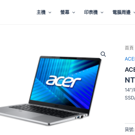
主機
螢幕
印表機
電腦周邊
ACE
首頁
Trav
AC
P214
44-
AC
R9M
數
NT
量
14″
SSD
貨號