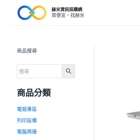
跳
赫米資訊採購網
至
買便宜，找赫米
主
要
內
容
商品搜尋
商品分類
電競專區
列印設備
電腦周邊