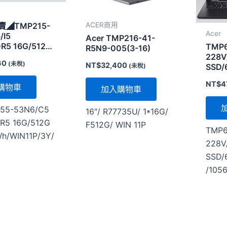
ACER商用
◢TMP215-
Acer
/I5
Acer TMP216-41-
R5 16G/512G
TMP6
R5N9-005(3-16)
h/WIFI6E+BT/WIN11P/3Y
228V
60
(未稅)
NT$
32,400
SSD/
(未稅)
NT$
4
購物車
加入購物車
-55-53N6/C5
16″/ R77735U/ 1*16G/
R5 16G/512G
F512G/ WIN 11P
TMP6
h/WIN11P/3Y/
228V
SSD/
/105