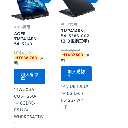
始
前
始
前
價
價
價
價
格：
格：
格：
格：
NT$41,820。
NT$36,760。
NT$41,820。
NT$37,560。
ACER商用
ACER商用
TMP414RN-
ACER
54-538S-002
TMP414RN-
(3-3電池三年)
54-52K3
NT$
41,820
NT$
41,820
NT$
37,560
(未
NT$
36,760
(未
稅)
稅)
加入購物
加入購物
車
車
14″/ U5 125U/
14WUXGA/
1*16G DR5/
CU5-125U/
F512G/ WIN
1*16GDR5/
11P
F512G/
WNPRC64TTW
1