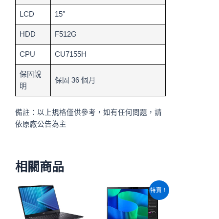
LCD
15″
HDD
F512G
CPU
CU7155H
保固說
保固 36 個月
明
備註：以上規格僅供參考，如有任何問題，請
依原廠公告為主
相關商品
原
目
特賣！
始
前
價
價
格：
格：