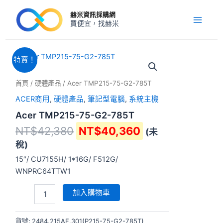
跳
Main
赫米資訊採購網
至
買便宜，找赫米
Menu
主
要
內
原
目
Acer
特賣！
TMP215-
容
始
前
75-
價
價
首頁
/
硬體產品
/ Acer TMP215-75-G2-785T
G2-
格：
格：
785T
ACER商用
,
硬體產品
,
筆記型電腦
,
系統主機
NT$42,380。
NT$40,360。
數
Acer TMP215-75-G2-785T
量
NT$
42,380
NT$
40,360
(未
稅)
15″/ CU7155H/ 1*16G/ F512G/
WNPRC64TTW1
加入購物車
貨號:
2484.215AF.301(P215-75-G2-785T)