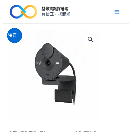
跳
Main
赫米資訊採購網
至
買便宜，找赫米
Menu
主
要
內
原
目
羅
特賣！
技
容
始
前
VC
價
價
BRIO
格：
格：
305
NT$2,180。
NT$2,120。
商
務
網
路
攝
影
機-
石
墨
黑
數
量