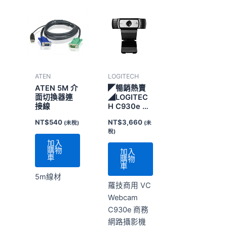
ATEN
LOGITECH
ATEN 5M 介
◤暢銷熱賣
面切換器連
◢LOGITEC
接線
H C930e 會
議視訊攝影
NT$
540
NT$
3,660
(未稅)
(未
機
稅)
加入
購物
加入
車
購物
車
5m線材
羅技商用 VC
Webcam
C930e 商務
網路攝影機