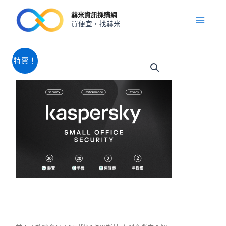
跳
Main
赫米資訊採購網
至
買便宜，找赫米
Menu
主
要
內
原
目
[下
特賣！
載
容
始
前
版]
價
價
卡
格：
格：
巴
NT$38,420。
NT$23,560。
斯
基
小
型
企
業
安
全
解
決
方
案