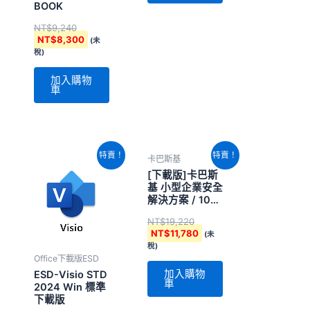
BOOK
NT$
9,240
NT$
8,300
(未
稅)
加入購物
車
原
目
原
目
特賣！
特賣！
卡巴斯基
始
前
始
前
價
價
價
價
[下載版]卡巴斯
格：
格：
格：
格：
基 小型企業安全
NT$12,860。
NT$12,540。
NT$19,220。
NT$11,780。
解決方案 / 10台
2年 (內含10台
NT$
19,220
電腦/1台伺服
NT$
11,780
(未
器/10台行動
稅)
Office下載版ESD
加入購物
ESD-Visio STD
車
2024 Win 標準
下載版