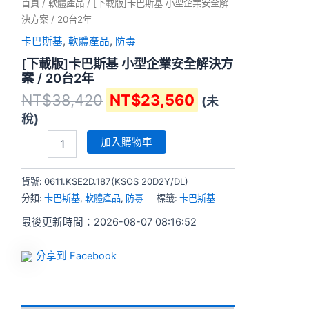
/
首頁
/
軟體產品
/ [下載版]卡巴斯基 小型企業安全解
20
決方案 / 20台2年
台
卡巴斯基
,
軟體產品
,
防毒
2
年
[下載版]卡巴斯基 小型企業安全解決方
數
案 / 20台2年
量
NT$
38,420
NT$
23,560
(未
稅)
加入購物車
貨號:
0611.KSE2D.187(KSOS 20D2Y/DL)
分類:
卡巴斯基
,
軟體產品
,
防毒
標籤:
卡巴斯基
最後更新時間：2026-08-07 08:16:52
分享到 Facebook