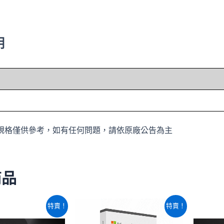
明
規格僅供參考，如有任何問題，請依原廠公告為主
商品
原
目
原
目
特賣！
特賣！
始
前
始
前
價
價
價
價