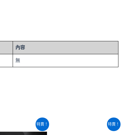
內容
無
原
目
原
目
特賣！
特賣！
始
前
始
前
價
價
價
價