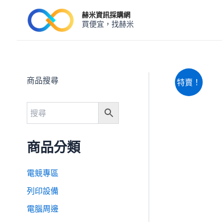
跳
赫米資訊採購網
至
買便宜，找赫米
主
要
內
容
商品搜尋
特賣！
商品分類
電競專區
列印設備
電腦周邊