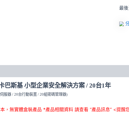
方
最後更
案
/
20
分
台
1
年
數
量
 卡巴斯基 小型企業安全解決方案 / 20台1年
2台伺服器 / 20台行動裝置 / 20組密碼管理器)
本，無實體盒裝產品 *產品相關資料 請查看 “產品訊息” <提醒