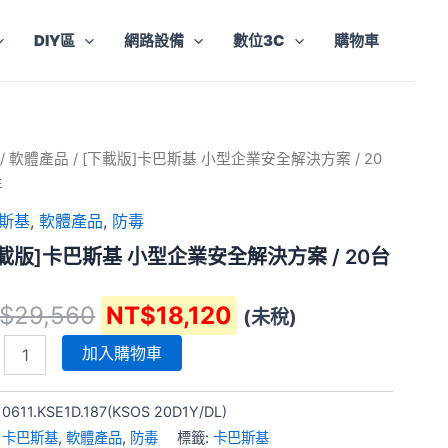
DIY區
網路設備
數位3C
購物車
原
目
/
軟體產品
/ [下載版]卡巴斯基 小型企業安全解決方案 / 20
始
前
年
價
價
斯基
,
軟體產品
,
防毒
格：
格：
載版]卡巴斯基 小型企業安全解決方案 / 20台
NT$29,560。
NT$18,120。
$
29,560
NT$
18,120
(未稅)
加入購物車
:
0611.KSE1D.187(KSOS 20D1Y/DL)
:
卡巴斯基
,
軟體產品
,
防毒
標籤:
卡巴斯基