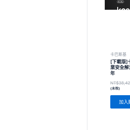
卡巴斯基
[下載版]
業安全解決
年
NT$
38,4
(未稅)
加入