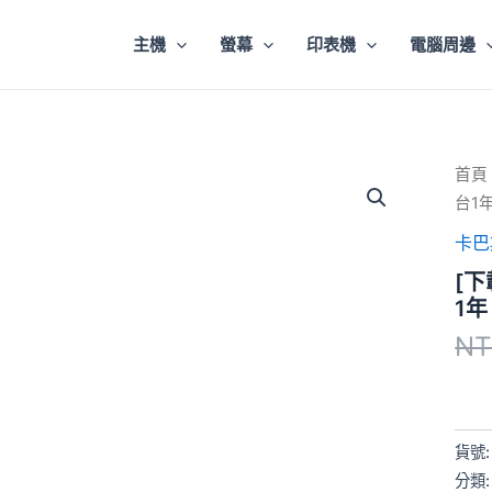
主機
螢幕
印表機
電腦周邊
[下
首頁
載
台1
版]
卡
卡巴
巴
[下
斯
基
1年
小
NT
型
企
業
安
全
貨號
解
決
分類