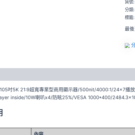
貨號
商
用
分類
顯
標籤
示
器
最後更
數
量
分
105吋5K 21:9超寬專業型商用顯示器/500nit/4000:1/24×7播放效龍/
layer inside/10W喇叭x4/防眩25%/VESA 1000*400/2484.3×1
明
內容