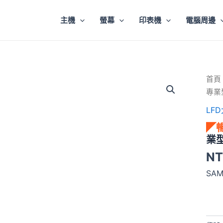
主機
螢幕
印表機
電腦周邊
◤
首頁
暢
專業
銷
熱
LF
賣
◤
◢SA
105
業
吋
NT
5K
21:9
SA
超
寬
專
業
型