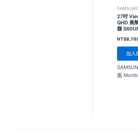
SAMSUN
27吋 View
QHD 
器 S60U
NT$
8,78
加入
SAMSUN
面 Monit