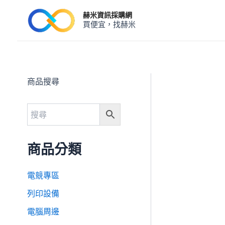
跳
赫米資訊採購網
至
買便宜，找赫米
主
要
內
容
商品搜尋
商品分類
電競專區
列印設備
電腦周邊