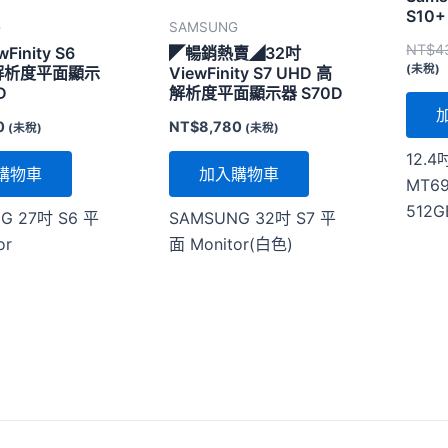
S10+
G
SAMSUNG
NT$
4
Finity S6
◤暢銷熱賣◢32吋
(未稅)
高解析度平面顯示
ViewFinity S7 UHD 高
D
解析度平面顯示器 S70D
0
NT$
8,780
(未稅)
(未稅)
12.4
購物車
加入購物車
MT69
512G
G 27吋 S6 平
SAMSUNG 32吋 S7 平
or
面 Monitor(白色)