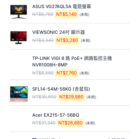
原
目
ASUS VG27AQL5A 電競螢幕
始
前
NT$
6,760
NT$
5,140
(未稅)
價
價
格
格
原
目
：
：
VIEWSONIC 24吋 顯示器
始
前
N
N
NT$
3,340
NT$
3,280
(未稅)
價
價
T
T
格
格
$
$
原
目
：
：
6
5
TP-LINK VIGI 8 路 PoE+ 網路監控主機
始
前
N
N
,
,
NVR1008H-8MP
價
價
T
T
7
1
NT$
8,580
NT$
7,760
(未稅)
格
格
$
$
6
4
：
：
3
3
0
0
原
目
N
N
,
,
。
。
SFL14-54M-56KG (含鼠包)
始
前
T
T
3
2
NT$
30,600
NT$
29,880
(未稅)
價
價
$
$
4
8
格
格
8
7
0
0
原
目
：
：
,
,
。
。
Acer EX215-57-56BQ
始
前
N
N
5
7
NT$
31,340
NT$
26,680
(未稅)
價
價
T
T
8
6
格
格
$
$
0
0
原
目
：
：
3
2