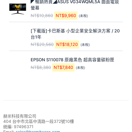
。
。
◤暢銷熱賣◢ASUS VG34WQML5A 曲面電競
始
前
N
N
0
9
螢幕
價
價
T
T
,
,
NT$
10,860
NT$
9,960
(未稅)
格
格
$
$
6
8
：
：
3
2
0
8
原
目
N
N
1
6
0
0
[下載版]卡巴斯基 小型企業安全解決方案 / 20
始
前
T
T
,
,
。
。
台1年
價
價
$
$
3
6
NT$
29,560
NT$
18,120
(未稅)
格
格
1
9
4
8
：
：
0
,
0
0
原
目
N
N
EPSON S110078 原廠黑色 超高容量碳粉匣
,
9
。
。
始
前
T
T
8
6
NT$
8,380
NT$
7,840
(未稅)
價
價
$
$
6
0
格
格
2
1
0
。
：
：
9
8
。
N
N
,
,
T
T
5
1
$
$
6
2
8
7
0
0
,
,
。
。
赫米科技有限公司
3
8
404 台中市北區中清路一段372號10樓
8
4
統編: 97496371
0
0
Email:
sales@hermitware.com