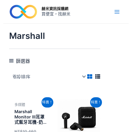
跳
Main
赫米資訊採購網
至
買便宜，找赫米
Menu
主
要
內
Marshall
容
篩選器
原
目
原
目
特賣！
特賣！
多媒體
始
前
始
前
價
價
價
價
Marshall
格：
格：
格：
格：
Monitor III耳罩
NT$10,460。
NT$10,100。
NT$10,460。
NT$10,100。
式藍牙耳機-奶
油白
NT$
10,460