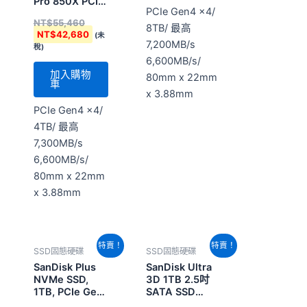
Pro 850X PCIe
PCIe Gen4 x4/
M2 4TB
NT$
55,460
(SDSP81400TAN-
8TB/ 最高
NT$
42,680
(未
000E0)
7,200MB/s
稅)
6,600MB/s/
加入購物
80mm x 22mm
車
x 3.88mm
PCIe Gen4 x4/
4TB/ 最高
7,300MB/s
6,600MB/s/
80mm x 22mm
x 3.88mm
原
目
原
目
特賣！
特賣！
SSD固態硬碟
SSD固態硬碟
始
前
始
前
價
價
價
價
SanDisk Plus
SanDisk Ultra
格：
格：
格：
格：
NVMe SSD,
3D 1TB 2.5吋
NT$7,500。
NT$5,820。
NT$9,980。
NT$7,720。
1TB, PCIe Gen
SATA SSD
3.0, M.2 2280-
(G27)