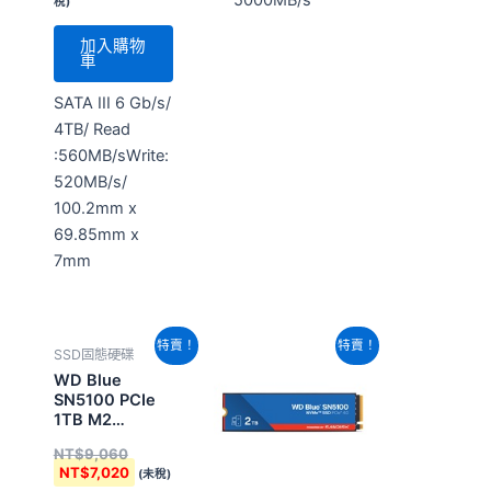
5000MB/s
稅)
加入購物
車
SATA III 6 Gb/s/
4TB/ Read
:560MB/sWrite:
520MB/s/
100.2mm x
69.85mm x
7mm
原
目
原
目
特賣！
特賣！
SSD固態硬碟
始
前
始
前
價
價
價
價
WD Blue
格：
格：
格：
格：
SN5100 PCIe
NT$9,060。
NT$7,020。
NT$18,060。
NT$14,000。
1TB M2
(WDS100T5B0E-
NT$
9,060
00CPE0)
NT$
7,020
(未稅)