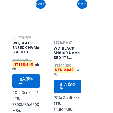
SSD固態硬碟
SSD固態硬碟
WD_BLACK
SN850X NVMe
WD_BLACK
SSD 4TB
SN8100 NVMe
(WDS400T2XHE-
SSD 1TB
NT$
49,920
00BCA0) 配備
(WDS100T1X0M-
NT$
38,440
(未
NT$
14,100
散熱片
00CMT0)
稅)
NT$
10,880
(未
稅)
加入購物
車
加入購物
車
PCIe Gen4 x4/
PCIe Gen5 x4/
4TB/
1TB/
7300MB/s6600
14,900MB/s
MB/s
11,000MB/s/
80x 22 x 22.38
mm