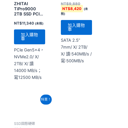
加入購物
車
SATA 2.5”
7mm/ X/ 2TB/
PCle Gen5x4，
X/ 讀:540MB/s /
NVMe2.0/ X/
寫:500MB/s
2TB/ X/ 讀
14000 MB/s；
寫12500 MB/s
原
目
特賣！
始
前
價
價
格：
格：
NT$19,420。
NT$14,760。
SSD固態硬碟
美光Crucial
BX500 4TB
SATA 2.5吋 固
SSD固態硬碟
態硬碟
致態ZHITAI
NT$
19,420
NT$
14,760
TiPlus9100
(未
2TB M.2 2280
稅)