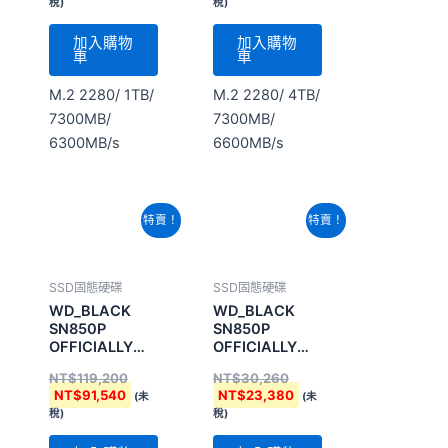
6300MB/s
6600MB/s
原
目
原
目
特賣！
特賣！
始
前
始
前
價
價
價
價
格：
格：
格：
格：
NT$119,200。
NT$91,540。
NT$30,260。
NT$23,380。
SSD固態硬碟
SSD固態硬碟
WD_BLACK
WD_BLACK
SN850P
SN850P
OFFICIALLY
OFFICIALLY
LICENSED
LICENSED
NT$
119,200
NT$
30,260
NVMe SSD
NVMe&#8482;
NT$
91,540
NT$
23,380
(未
(未
FOR PS5
SSD FOR PS5&
稅)
稅)
Consoles 8TB
加入購物
加入購物
車
車
M.2 2280/ 8TB/
M.2 2280/ 2TB/
7200MB/
7300MB/
6600MB/s
6600MB/s