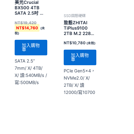
Gen5 PCIe4.0
NT$
10,780
(未稅)
SSD
加入購物
車
加入購物
車
SATA 2.5”
7mm/ X/ 4TB/
PCle Gen5x4，
X/ 讀:540MB/s /
NVMe2.0/ X/
寫:500MB/s
2TB/ X/ 讀
12000/寫10700
SSD固態硬碟
致態ZHITAI