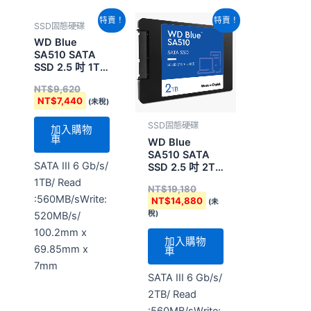
原
目
原
目
特賣！
特賣！
SSD固態硬碟
始
前
始
前
價
價
價
價
WD Blue
格：
格：
格：
格：
SA510 SATA
NT$9,620。
NT$7,440。
NT$19,180。
NT$14,880。
SSD 2.5 吋 1TB
(WDS100T3B0A-
NT$
9,620
00AXR0)
NT$
7,440
(未稅)
SSD固態硬碟
加入購物
車
WD Blue
SA510 SATA
SATA III 6 Gb/s/
SSD 2.5 吋 2TB
(WDS200T3B0A-
1TB/ Read
NT$
19,180
00C7K0)
:560MB/sWrite:
NT$
14,880
(未
稅)
520MB/s/
100.2mm x
加入購物
69.85mm x
車
7mm
SATA III 6 Gb/s/
2TB/ Read
:560MB/sWrite: