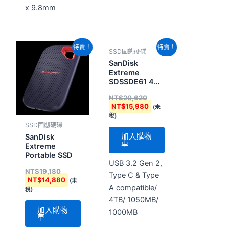
x 9.8mm
原
目
原
目
特賣！
特賣！
SSD固態硬碟
始
前
始
前
價
價
價
價
SanDisk
格：
格：
格：
格：
Extreme
NT$19,180。
NT$14,880。
NT$20,620。
NT$15,980。
SDSSDE61 4TB
行動固態硬碟
NT$
20,620
NT$
15,980
(未
稅)
SSD固態硬碟
加入購物
SanDisk
車
Extreme
Portable SSD
USB 3.2 Gen 2,
NT$
19,180
Type C & Type
NT$
14,880
(未
A compatible/
稅)
4TB/ 1050MB/
加入購物
1000MB
車