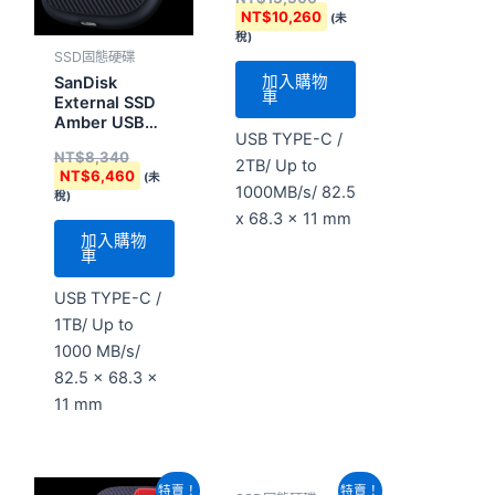
Drives
NT$
10,260
(未
稅)
SSD固態硬碟
加入購物
SanDisk
車
External SSD
Amber USB
USB TYPE-C /
1TB External
NT$
8,340
Drives
2TB/ Up to
NT$
6,460
(未
1000MB/s/ 82.5
稅)
x 68.3 x 11 mm
加入購物
車
USB TYPE-C /
1TB/ Up to
1000 MB/s/
82.5 x 68.3 x
11 mm
原
目
原
目
特賣！
特賣！