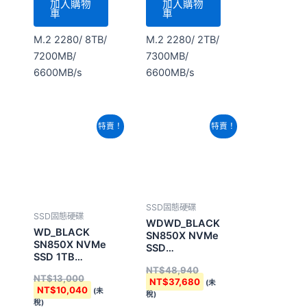
原
目
原
目
特賣！
特賣！
始
前
始
前
價
價
價
價
格：
格：
格：
格：
NT$13,000。
NT$10,040。
NT$48,940。
NT$37,680。
SSD固態硬碟
SSD固態硬碟
WDWD_BLACK
WD_BLACK
SN850X NVMe
SN850X NVMe
SSD
SSD 1TB
4TB(WDS400T2X0E
(WDS100T2XHE-
NT$
48,940
NT$
13,000
00BCA0) 配備
NT$
37,680
(未
NT$
10,040
(未
散熱片
稅)
稅)
加入購物
加入購物
車
車
PCIe Gen4 x4/
PCIe Gen4 x4/
4TB/
1TB/ 7300MB/s