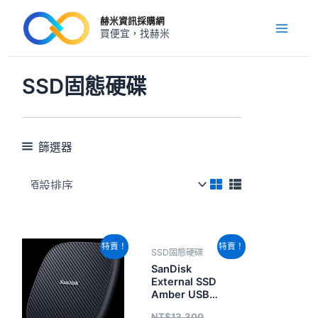
跳
Main
赫米資訊採購網
至
買便宜，找赫米
Menu
主
要
內
SSD固態硬碟
容
篩選器
原
目
原
目
特賣！
特賣！
SSD固態硬碟
始
前
始
前
價
價
價
價
SanDisk
格：
格：
格：
格：
External SSD
NT$8,340。
NT$6,460。
NT$13,300。
NT$10,260。
Amber USB
2TB External
NT$
13,300