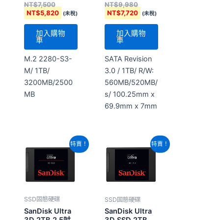
NT$
7,500
NT$
9,980
S3-M
NT$
5,820
NT$
7,720
(未稅)
(未稅)
加入購物
加入購物
車
車
M.2 2280-S3-
SATA Revision
M/ 1TB/
3.0 / 1TB/ R/W:
3200MB/2500
560MB/520MB/
MB
s/ 100.25mm x
69.9mm x 7mm
原
目
原
目
特賣！
特賣！
始
前
始
前
價
價
價
價
格：
格：
格：
格：
NT$19,960。
NT$15,480。
NT$19,180。
NT$14,880。
SSD固態硬碟
SSD固態硬碟
SanDisk Ultra
SanDisk Ultra
3D 2TB 2.5吋
3D SSD 2TB,