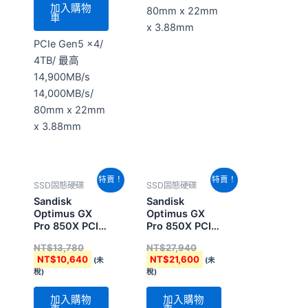
加入購物
80mm x 22mm
車
x 3.88mm
PCIe Gen5 x4/
4TB/ 最高
14,900MB/s
14,000MB/s/
80mm x 22mm
x 3.88mm
原
目
原
目
特賣！
特賣！
SSD固態硬碟
SSD固態硬碟
始
前
始
前
價
價
價
價
Sandisk
Sandisk
格：
格：
格：
格：
Optimus GX
Optimus GX
NT$13,780。
NT$10,640。
NT$27,940。
NT$21,600。
Pro 850X PCIe
Pro 850X PCIe
M2 1TB
M2 2TB
NT$
13,780
NT$
27,940
(SDSP81100TAN-
(SDSP81200TAN-
NT$
10,640
NT$
21,600
(未
(未
000E0)
000E0)
稅)
稅)
加入購物
加入購物