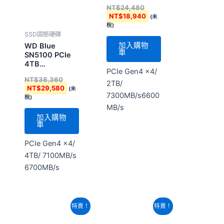
M2(WDS200T5B0E-
(WDS200T2X0E-
NT$
38,360
NT$
24,480
00CPE0)
00BCA0)
NT$
29,580
NT$
18,940
(未
(未
稅)
稅)
加入購物
加入購物
車
車
PCIe Gen4 x4/
PCIe Gen4 x4/
4TB/ 7100MB/s
2TB/
6700MB/s
7300MB/s6600
MB/s
原
目
原
目
特賣！
特賣！
SSD固態硬碟
始
前
始
前
價
價
價
價
WD_BLACK
格：
格：
格：
格：
SN850X NVMe
NT$12,260。
NT$9,480。
NT$25,220。
NT$19,500。
SSD 1TB
(WDS100T2X0E-
NT$
12,260
00BCA0 )
NT$
9,480
(未
SSD固態硬碟
稅)
WD_BLACK