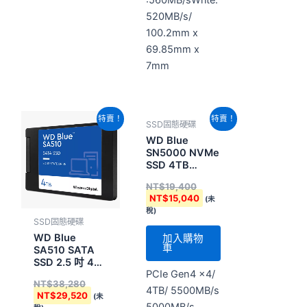
520MB/s/
100.2mm x
69.85mm x
7mm
原
目
原
目
特賣！
特賣！
SSD固態硬碟
始
前
始
前
價
價
價
價
WD Blue
格：
格：
格：
格：
SN5000 NVMe
NT$38,280。
NT$29,520。
NT$19,400。
NT$15,040。
SSD 4TB
(WDS400T4B0E-
NT$
19,400
00BKY0)
NT$
15,040
(未
稅)
SSD固態硬碟
WD Blue
加入購物
車
SA510 SATA
SSD 2.5 吋 4TB
PCIe Gen4 x4/
(WDS400T3B0A-
NT$
38,280
00C7K0)
4TB/ 5500MB/s
NT$
29,520
(未