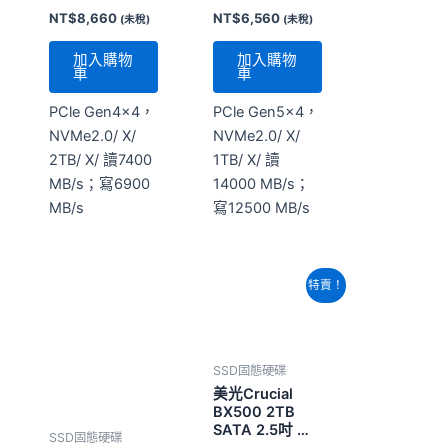
NVMe2.0/ X/
NVMe2.0/ X/
2TB/ X/ 讀7400
1TB/ X/ 讀
MB/s；寫6900
14000 MB/s；
MB/s
寫12500 MB/s
原
目
特賣！
始
前
價
價
格：
格：
NT$9,880。
NT$8,420。
SSD固態硬碟
美光Crucial
BX500 2TB
SATA 2.5吋 固
SSD固態硬碟
態硬碟
ZHITAI
NT$
9,880
NT$
8,420
TiPro9000
(未
2TB SSD PCIe
稅)
Gen5×4 M.2
NT$
11,340
(未稅)
2280
加入購物
車