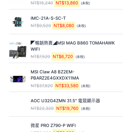
2
4
NT$
15,240
NT$
13,860
(未稅)
格
格
$
$
0
0
：
：
4
3
。
。
原
目
N
N
5
7
IMC-21A-S-SC-T
始
前
T
T
,
,
NT$
9,520
NT$
8,080
(未稅)
價
價
$
$
1
5
格
格
1
1
0
8
原
目
：
：
5
3
0
0
◤暢銷熱賣◢MSI MAG B860 TOMAHAWK
始
前
N
N
,
,
。
。
WIFI
價
價
T
T
2
8
NT$
7,520
NT$
6,720
(未稅)
格
格
$
$
4
6
：
：
9
8
0
0
原
目
N
N
,
,
MSI Claw A8 BZ2EM-
。
。
始
前
T
T
5
0
PBARZ2E4GXXDX11MA
價
價
$
$
2
8
NT$
37,620
NT$
33,580
(未稅)
格
格
7
6
0
0
：
：
,
,
。
。
原
目
N
N
AOC U32G4ZMN 31.5" 電競顯示器
5
7
始
前
T
T
2
2
NT$
22,320
NT$
19,760
(未稅)
價
價
$
$
0
0
格
格
3
3
。
。
原
目
：
：
7
3
微星 PRO Z790-P WIFI
始
前
N
N
,
,