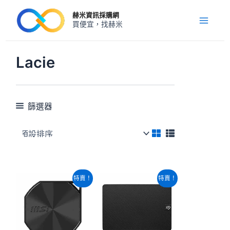
跳
Main
赫米資訊採購網
至
買便宜，找赫米
Menu
主
要
內
Lacie
容
篩選器
原
目
原
目
特賣！
特賣！
始
前
始
前
價
價
價
價
格：
格：
格：
格：
NT$7,900。
NT$7,840。
NT$20,960。
NT$19,140。