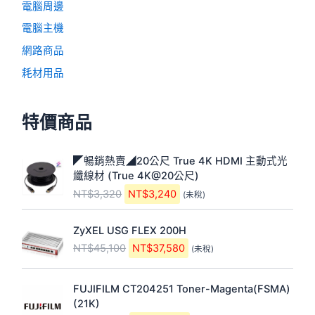
電腦周邊
電腦主機
網路商品
耗材用品
特價商品
原
目
◤暢銷熱賣◢20公尺 True 4K HDMI 主動式光
始
前
纖線材 (True 4K@20公尺)
價
價
NT$
3,320
NT$
3,240
(未稅)
格
格
：
：
原
目
N
N
ZyXEL USG FLEX 200H
始
前
T
T
NT$
45,100
NT$
37,580
(未稅)
價
價
$
$
格
格
3
3
原
目
：
：
,
,
FUJIFILM CT204251 Toner-Magenta(FSMA)
始
前
N
N
3
2
(21K)
價
價
T
T