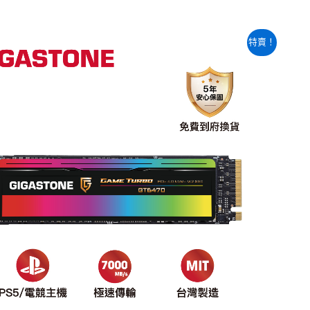
原
目
特賣！
始
前
價
價
格：
格：
NT$16,380。
NT$11,840。