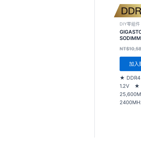
0
0
。
。
DIY零組件
GIGAST
SODIMM
NT$
10,5
加入
★ DDR
1.2V 
25,600
2400MH