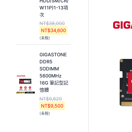
HDD/SM/CR/
T
T
W11P)1-13項
$
$
次
3
3
NT$
38,000
8
4
NT$
34,600
,
,
(未稅)
0
6
0
0
原
目
0
0
GIGASTONE
始
前
。
。
DDR5
價
價
SODIMM
格
格
5600MHz
：
：
16G 筆記型記
N
N
憶體
T
T
NT$
9,620
$
$
NT$
9,500
9
9
(未稅)
,
,
6
5
2
0