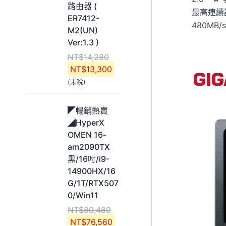
格
格
,
,
路由器 (
最高連續
：
：
2
9
ER7412-
N
N
480MB/
4
2
M2(UN)
T
T
0
0
Ver:1.3 )
$
$
。
。
NT$
14,280
1
1
NT$
13,300
4
3
(未稅)
,
,
2
3
原
目
8
0
◤暢銷熱賣
始
前
0
0
◢HyperX
價
價
。
。
OMEN 16-
格
格
am2090TX
：
：
黑/16吋/i9-
N
N
14900HX/16
T
T
G/1T/RTX507
$
$
0/Win11
8
7
NT$
80,480
0
6
NT$
76,560