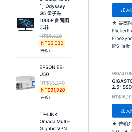
始
前
4
3
吋 Odyssey
價
價
加入
4
6
G5 量子點
格
格
0
0
1000R 曲面顯
★ 最高解
：
：
。
。
示器
Flick
N
N
NT$
5,820
T
T
FreeS
NT$
5,080
$
$
IPS 面板
(未稅)
5
5
,
,
原
目
8
0
EPSON EB-
始
前
2
8
GIGASTO
U50
價
價
0
0
GIGAST
NT$
33,240
格
格
2.5″ SSD
。
。
NT$
31,920
：
：
NT$
16,1
(未稅)
N
N
T
T
加入
原
目
$
$
TP-LINK
始
前
3
3
Omada Multi-
★ 傳輸介
價
價
3
1
Gigabit VPN
2.0 ★