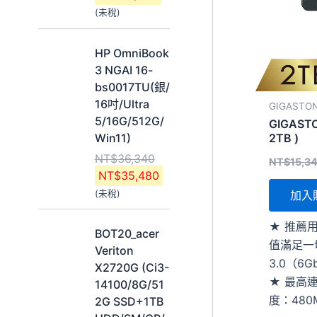
,
,
(未稅)
4
5
8
6
原
目
0
0
HP OmniBook
始
前
。
。
3 NGAI 16-
價
價
bs0017TU(銀/
格
格
16吋/Ultra
GIGASTO
：
：
5/16G/512G/
GIGASTO
N
N
Win11)
2TB )
T
T
NT$
36,340
NT$
15,3
$
$
NT$
35,480
3
3
(未稅)
加入
6
5
,
,
原
目
★ 推薦
3
4
BOT20_acer
始
前
值滿足一
4
8
Veriton
價
價
3.0（6
0
0
X2720G (Ci3-
格
格
★ 最高
。
。
14100/8G/51
：
：
度：480M
2G SSD+1TB
N
N