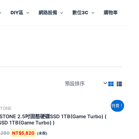
DIY區
網路設備
數位3C
購物車
原
目
特賣！
STONE
始
前
價
價
STONE 2.5吋固態硬碟SSD 1TB(Game Turbo) (
格：
格：
 SSD 1TB(Game Turbo) )
NT$8,280。
NT$5,820。
,280
NT$
5,820
(未稅)