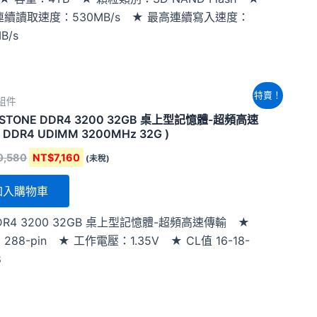
連續讀取速度：530MB/s ★ 最高連續寫入速度：
B/s
原
目
特賣！
零組件
始
前
價
價
ASTONE DDR4 3200 32GB 桌上型記憶體-超頻高速
格：
格：
 DDR4 UDIMM 3200MHz 32G )
NT$10,580。
NT$7,160。
0,580
NT$
7,160
(未稅)
加入購物車
DR4 3200 32GB 桌上型記憶體-超頻高速傳輸 ★
288-pin ★ 工作電壓：1.35V ★ CL值 16-18-
8