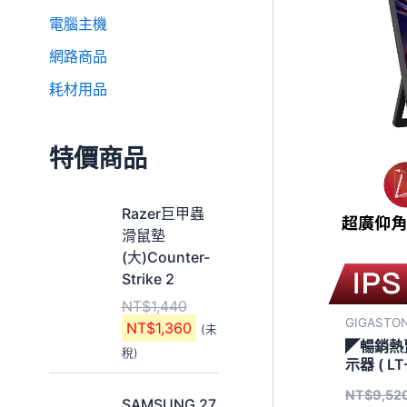
電腦主機
網路商品
耗材用品
特價商品
原
目
Razer巨甲蟲
始
前
滑鼠墊
價
價
(大)Counter-
格
格
Strike 2
：
：
NT$
1,440
N
N
GIGASTO
NT$
1,360
(未
T
T
◤暢銷熱賣
稅)
$
$
示器 ( LT
1
1
原
目
NT$
9,52
,
,
SAMSUNG 27