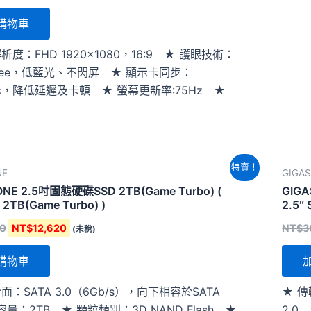
購物車
析度：FHD 1920×1080，16:9 ★ 護眼技術：
erFree，低藍光、不閃屏 ★ 顯示卡同步：
ync，降低延遲及卡頓 ★ 螢幕更新率:75Hz ★
原
目
特賣！
NE
GIGA
始
前
價
價
ONE 2.5吋固態硬碟SSD 2TB(Game Turbo) (
GIGA
格：
格：
 2TB(Game Turbo) )
2.5″
NT$16,100。
NT$12,620。
00
NT$
12,620
NT$
3
(未稅)
購物車
面：SATA 3.0（6Gb/s），向下相容於SATA
★ 傳
 容量：2TB ★ 顆粒類別：3D NAND Flash ★
2.0