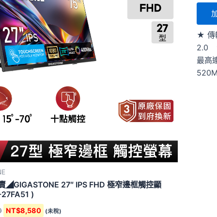
★ 傳
2.0
最高
520M
NE
◢GIGASTONE 27″ IPS FHD 極窄邊框觸控顯
-27FA51 )
0
NT$
8,580
(未稅)