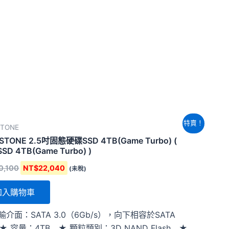
原
目
特賣！
STONE
始
前
價
價
STONE 2.5吋固態硬碟SSD 4TB(Game Turbo) (
格：
格：
 SSD 4TB(Game Turbo) )
NT$30,100。
NT$22,040。
0,100
NT$
22,040
(未稅)
加入購物車
輸介面：SATA 3.0（6Gb/s），向下相容於SATA
 ★ 容量：4TB ★ 顆粒類別：3D NAND Flash ★