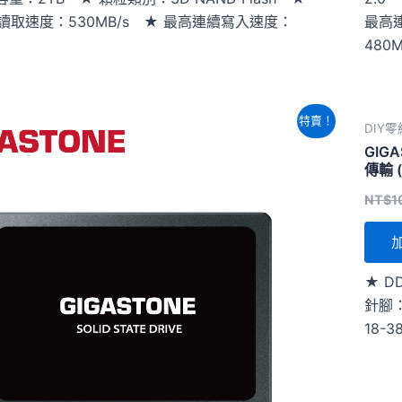
讀取速度：530MB/s ★ 最高連續寫入速度：
最高
s
480M
原
目
特賣！
DIY
始
前
價
價
GIG
格：
格：
傳輸 (
NT$15,340。
NT$11,840。
NT$
1
★ D
針腳：
18-3