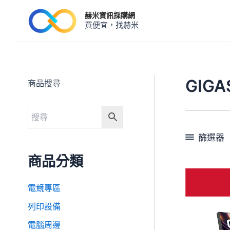
跳
赫米資訊採購網
至
買便宜，找赫米
主
要
內
容
GIGA
商品搜尋
篩選器
商品分類
電競專區
列印設備
電腦周邊