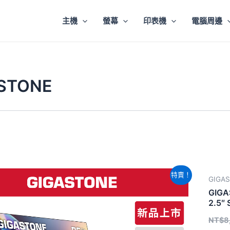
主機
螢幕
印表機
電腦周邊
STONE
原
目
特賣！
GIGA
始
前
價
價
GIGA
格：
格：
2.5″
NT$9,520。
NT$8,580。
NT$
8