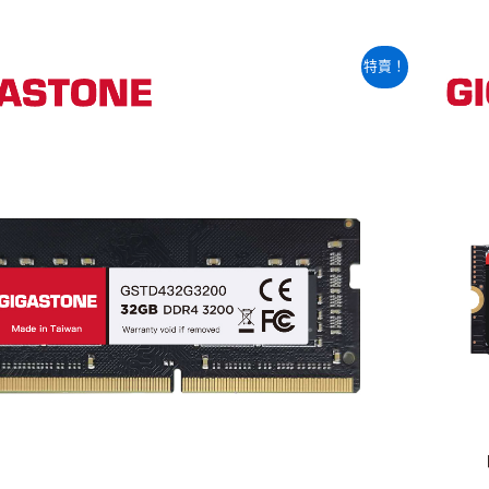
原
目
特賣！
始
前
價
價
格：
格：
NT$10,580。
NT$7,160。