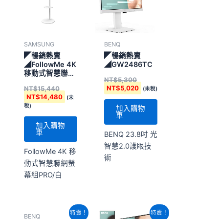
NT$15,440。
NT$14,480。
NT$5,300。
NT$5,020。
SAMSUNG
BENQ
◤暢銷熱賣
◤暢銷熱賣
◢FollowMe 4K
◢GW2486TC
移動式智慧聯網
NT$
5,300
螢幕組PRO/白
NT$
5,020
NT$
15,440
(未稅)
NT$
14,480
(未
稅)
加入購物
車
加入購物
車
BENQ 23.8吋 光
智慧2.0護眼技
FollowMe 4K 移
術
動式智慧聯網螢
幕組PRO/白
原
目
原
目
特賣！
特賣！
BENQ
始
前
始
前