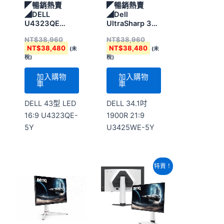
◤暢銷熱賣
◤暢銷熱賣
◢DELL
◢Dell
U4323QE
UltraSharp 34
UltraSharp 43
曲面
NT$
38,960
NT$
38,960
4K USB-C HUB
Thunderbolt™
NT$
38,480
NT$
38,480
(未
(未
顯示器
Hub 顯示器
稅)
稅)
加入購物
加入購物
車
車
DELL 43型 LED
DELL 34.1吋
16:9 U4323QE-
1900R 21:9
5Y
U3425WE-5Y
原
目
特賣！
始
前
價
價
格：
格：
NT$35,340。
NT$27,740。