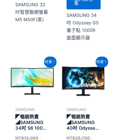
車
SAMSUNG 32
吋智慧聯網螢幕
SAMSUNG 34
M5 M50F(黑)
吋 Odyssey G5
量子點 1000R
曲面顯示器
原
目
原
目
特賣！
特賣！
始
前
始
前
價
價
價
價
格：
格：
格：
格：
NT$13,060。
NT$12,780。
NT$28,700。
NT$24,760。
SAMSUNG
SAMSUNG
◤暢銷熱賣
◤暢銷熱賣
◢SAMSUNG
◢SAMSUNG
34吋 S6 1000R
40吋 Odyssey
曲面顯示器
G7 曲面電競顯
NT$
13,060
NT$
28,700
示器 G75F