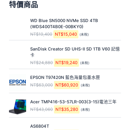
格：
格：
NT$8,080。
NT$7,500。
LFD大型商用顯示器
VIEWSONIC
◤暢銷熱賣◢三
21.45吋 VA寬螢
星55吋/500高
幕 10點觸控顯
亮度/3.5mm極
示器
窄邊寬電視牆
NT$
1,065,400
NT$
8,080
NT$
7,500
(未稅)
(未稅)
加入購物
加入購物
車
車
三星55吋/500
21.45吋 VA寬螢
高亮度/3.5mm
幕 10點觸控顯
極窄邊寬電視牆
示器
原
目
原
目
特賣！
特賣！