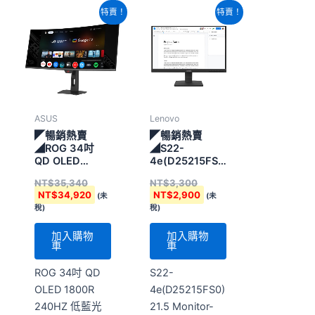
原
目
原
目
特賣！
特賣！
始
前
始
前
價
價
價
價
格：
格：
格：
格：
NT$35,340。
NT$34,920。
NT$3,300。
NT$2,900。
ASUS
Lenovo
◤暢銷熱賣
◤暢銷熱賣
◢ROG 34吋
◢S22-
QD OLED
4e(D25215FS0)21.5
1800R 240HZ
Monitor-HDMI
NT$
35,340
NT$
3,300
低藍光不閃屏
NT$
34,920
NT$
2,900
(未
(未
稅)
稅)
加入購物
加入購物
車
車
ROG 34吋 QD
S22-
OLED 1800R
4e(D25215FS0)
240HZ 低藍光
21.5 Monitor-