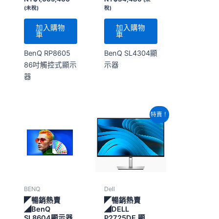
(未稅)
稅)
加入購物
加入購物
車
車
BenQ RP8605
BenQ SL4304顯
86吋觸控式顯示
示器
器
原
目
特賣！
始
前
價
價
格：
格：
NT$14,480。
NT$12,940。
BENQ
Dell
◤暢銷熱賣
◤暢銷熱賣
◢BenQ
◢DELL
SL8604顯示器
P2725DE 顯示