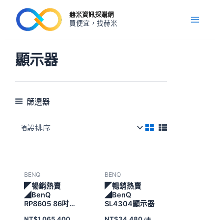
跳
Main
赫米資訊採購網
至
買便宜，找赫米
Menu
主
要
內
顯示器
容
篩選器
BENQ
BENQ
◤暢銷熱賣
◤暢銷熱賣
◢BenQ
◢BenQ
RP8605 86吋觸
SL4304顯示器
控式顯示器
NT$
1,065,400
NT$
34,480
(未