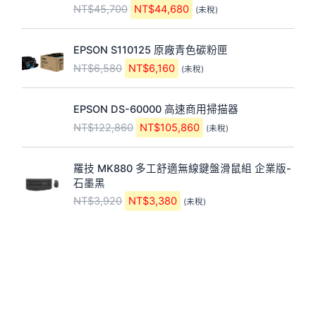
始
前
始
前
價
價
價
價
格：
格：
格：
格：
NT$10,080。
NT$9,640。
NT$3,940。
NT$3,720。
VIEWSONIC
ASUS
23.8吋 無邊框
23.8吋寬螢幕
電容式觸控顯示
IPS 120Hz 低藍
器
光不閃屏
NT$
10,080
NT$
3,940
NT$
9,640
NT$
3,720
(未
(未稅)
稅)
加入購物
車
加入購物
車
23.8吋寬螢幕
23.8吋 無邊框
IPS 120Hz 低藍
電容式觸控顯示
光不閃屏
器