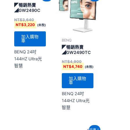
價
價
價
價
◤暢銷熱賣
格：
格：
格：
格：
◢GW2490C
NT$3,640。
NT$3,220。
NT$4,900。
NT$4,740。
NT$
3,640
NT$
3,220
(未稅)
加入購物
BENQ
車
◤暢銷熱賣
BENQ 24吋
◢GW2490TC
144HZ Ultra光
NT$
4,900
智慧
NT$
4,740
(未稅)
加入購物
車
BENQ 24吋
144HZ Ultra光
智慧
原
目