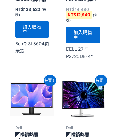
器
NT$
133,520
NT$
14,480
(未
NT$
12,940
稅)
(未
稅)
加入購物
車
加入購物
車
BenQ SL8604顯
DELL 27吋
示器
P2725DE-4Y
原
目
原
目
特賣！
特賣！
始
前
始
前
價
價
價
價
格：
格：
格：
格：
NT$4,460。
NT$4,400。
NT$11,060。
NT$10,720。
Dell
Dell
◤暢銷熱賣
◤暢銷熱賣