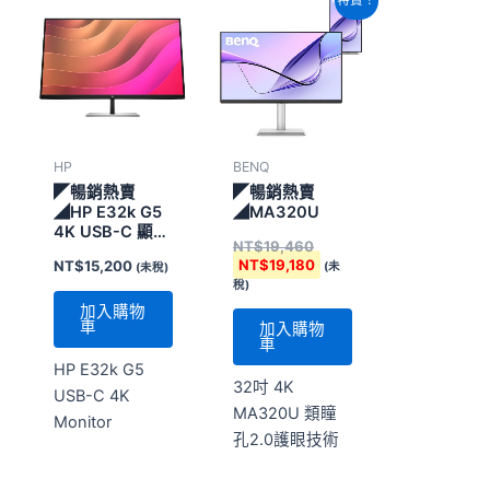
特賣！
始
前
價
價
格：
格：
NT$19,460。
NT$19,180。
HP
BENQ
◤暢銷熱賣
◤暢銷熱賣
◢HP E32k G5
◢MA320U
4K USB-C 顯示
NT$
19,460
器
NT$
19,180
NT$
15,200
(未
(未稅)
稅)
加入購物
車
加入購物
車
HP E32k G5
32吋 4K
USB-C 4K
MA320U 類瞳
Monitor
孔2.0護眼技術