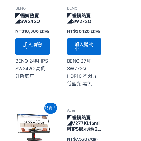
BENQ
BENQ
◤暢銷熱賣
◤暢銷熱賣
◢SW242Q
◢SW272Q
NT$
18,380
NT$
30,120
(未稅)
(未稅)
加入購物
加入購物
車
車
BENQ 24吋 IPS
BENQ 27吋
SW242Q 高低
SW272Q
升降底座
HDR10 不閃屏
低藍光 黑色
原
目
特賣！
Acer
始
前
價
價
◤暢銷熱賣
格：
格：
◢V277KL1bmiipx/27
NT$5,320。
NT$4,640。
吋IPS顯示器/2-
12
NT$
7,560
(未稅)