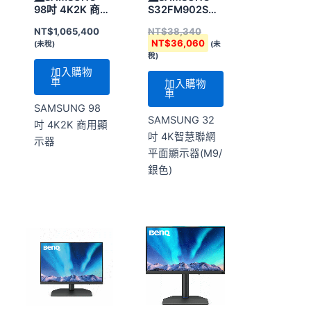
NT$38,340。
NT$36,060。
98吋 4K2K 商
S32FM902SC
用顯示器
4K智慧聯網平
NT$
1,065,400
NT$
38,340
面顯示器M9
NT$
36,060
(未稅)
(未
稅)
加入購物
車
加入購物
車
SAMSUNG 98
SAMSUNG 32
吋 4K2K 商用顯
吋 4K智慧聯網
示器
平面顯示器(M9/
銀色)