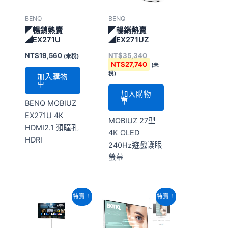
BENQ
BENQ
◤暢銷熱賣
◤暢銷熱賣
◢EX271U
◢EX271UZ
NT$
19,560
NT$
35,340
(未稅)
NT$
27,740
(未
稅)
加入購物
車
加入購物
車
BENQ MOBIUZ
EX271U 4K
MOBIUZ 27型
HDMI2.1 類瞳孔
4K OLED
HDRI
240Hz遊戲護眼
螢幕
原
目
原
目
特賣！
特賣！
始
前
始
前
價
價
價
價
格：
格：
格：
格：