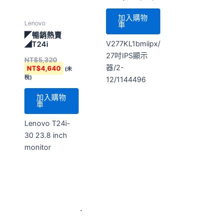
加入購物
Lenovo
車
◤暢銷熱賣
V277KL1bmiipx/
◢T24i
27吋IPS顯示
NT$
5,320
器/2-
NT$
4,640
(未
稅)
12/1144496
加入購物
車
Lenovo T24i-
30 23.8 inch
monitor
原
目
特賣！
始
前
價
價
格：
格：
NT$4,180。
NT$4,160。