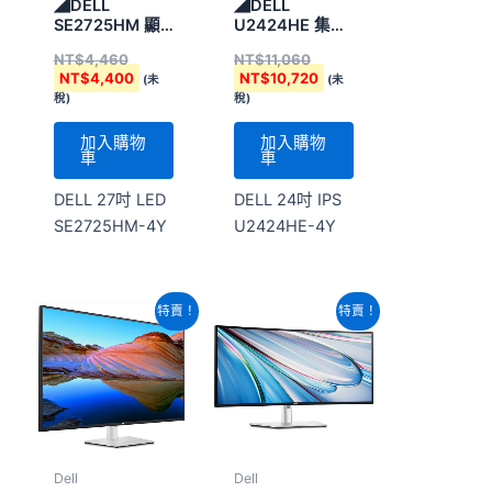
◢DELL
◢DELL
SE2725HM 顯
U2424HE 集線
示器
器顯示器
NT$
4,460
NT$
11,060
NT$
4,400
NT$
10,720
(未
(未
稅)
稅)
加入購物
加入購物
車
車
DELL 27吋 LED
DELL 24吋 IPS
SE2725HM-4Y
U2424HE-4Y
原
目
原
目
特賣！
特賣！
始
前
始
前
價
價
價
價
格：
格：
格：
格：
NT$38,960。
NT$38,480。
NT$38,960。
NT$38,480。
Dell
Dell