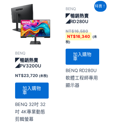
原
目
特賣！
BENQ
始
前
價
價
◤暢銷熱賣
格：
格：
◢RD280U
NT$16,580。
NT$16,340。
NT$
16,580
NT$
16,340
(未
稅)
BENQ
加入購物
車
◤暢銷熱賣
◢PV3200U
BENQ RD280U
NT$
23,720
(未稅)
軟體工程師專用
顯示器
加入購物
車
BENQ 32吋 32
吋 4K專業動態
剪輯螢幕