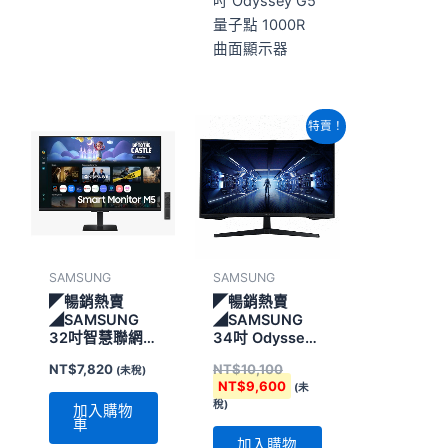
吋 Odyssey G5
量子點 1000R
曲面顯示器
原
目
特賣！
始
前
價
價
格：
格：
NT$10,100。
NT$9,600。
SAMSUNG
SAMSUNG
◤暢銷熱賣
◤暢銷熱賣
◢SAMSUNG
◢SAMSUNG
32吋智慧聯網螢
34吋 Odyssey
幕 M5
G5 量子點
NT$
7,820
NT$
10,100
(未稅)
M50F(黑)
1000R 曲面顯
NT$
9,600
(未
示器
稅)
加入購物
車
加入購物