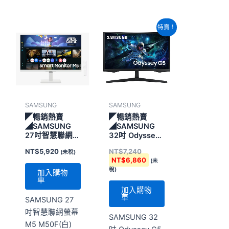
原
目
特賣！
始
前
價
價
格：
格：
NT$7,240。
NT$6,860。
SAMSUNG
SAMSUNG
◤暢銷熱賣
◤暢銷熱賣
◢SAMSUNG
◢SAMSUNG
27吋智慧聯網螢
32吋 Odyssey
幕 M5
G5 量子點
NT$
5,920
NT$
7,240
(未稅)
M50F(白)
1000R 曲面顯
NT$
6,860
(未
示器
稅)
加入購物
車
加入購物
車
SAMSUNG 27
吋智慧聯網螢幕
SAMSUNG 32
M5 M50F(白)