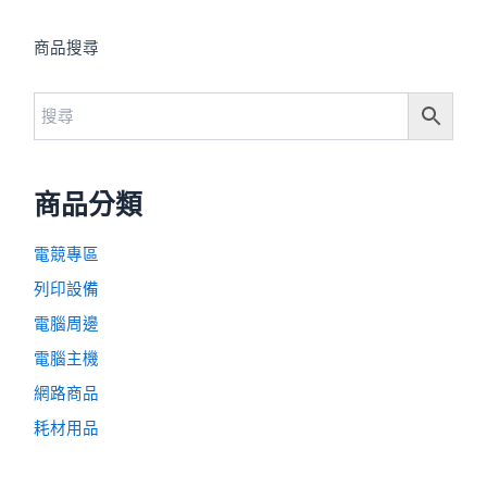
ASUS
VIEWSONIC
◤暢銷熱賣
◤暢銷熱賣
◢VA249HGZ/23.8
◢VIEWSONIC
吋IPS寬螢幕
17吋 家用商用
LED顯示器/2-3
顯示器
NT$
2,640
NT$
4,180
(未稅)
項
NT$
4,160
(未稅)
加入購物
車
加入購物
車
VA249HGZ/23.
TN 17吋 5:4螢
8吋IPS寬螢幕
幕
LED顯示器/2-3
項/1138205
原
目
特賣！
始
前
價
價