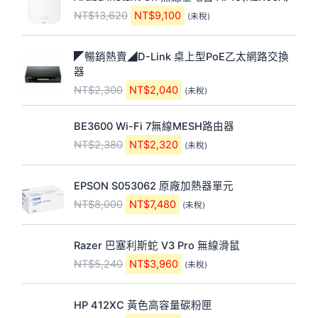
始
前
NT$
13,620
NT$
9,100
(未稅)
價
價
格
格
原
目
：
：
◤暢銷熱賣◢D-Link 桌上型PoE乙太網路交換
始
前
N
N
器
價
價
T
T
NT$
2,300
NT$
2,040
(未稅)
格
格
$
$
：
：
1
9
原
目
N
N
3
,
BE3600 Wi-Fi 7無線MESH路由器
始
前
T
T
,
1
NT$
2,380
NT$
2,320
(未稅)
價
價
$
$
6
0
格
格
2
2
2
0
原
目
：
：
,
,
0
。
EPSON S053062 原廠加熱器單元
始
前
N
N
3
0
。
NT$
8,000
NT$
7,480
(未稅)
價
價
T
T
0
4
格
格
$
$
0
0
原
目
：
：
2
2
。
。
Razer 巴塞利斯蛇 V3 Pro 無線滑鼠
始
前
N
N
,
,
NT$
5,240
NT$
3,960
(未稅)
價
價
T
T
3
3
格
格
$
$
8
2
原
目
：
：
8
7
0
0
HP 412XC 黃色高容量碳粉匣
始
前
N
N
,
,
。
。