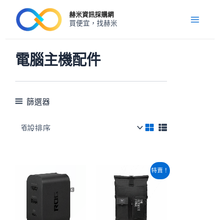
跳
Main
赫米資訊採購網
至
買便宜，找赫米
Menu
主
要
內
電腦主機配件
容
篩選器
原
目
特賣！
始
前
價
價
格：
格：
NT$1,760。
NT$1,740。