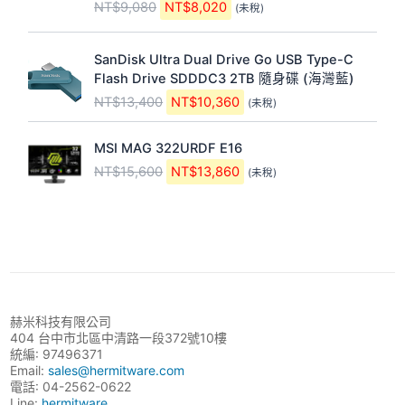
NT$
9,080
NT$
8,020
(未稅)
價
價
T
T
0
4
格
格
$
$
0
8
原
目
：
：
5
3
0
0
SanDisk Ultra Dual Drive Go USB Type-C
始
前
N
N
,
,
。
。
Flash Drive SDDDC3 2TB 隨身碟 (海灣藍)
價
價
T
T
2
9
NT$
13,400
NT$
10,360
(未稅)
格
格
$
$
4
6
：
：
9
8
0
0
原
目
N
N
,
,
。
。
MSI MAG 322URDF E16
始
前
T
T
0
0
NT$
15,600
NT$
13,860
(未稅)
價
價
$
$
8
2
格
格
1
1
0
0
：
：
3
0
。
。
N
N
,
,
T
T
4
3
$
$
0
6
1
1
0
0
5
3
。
。
赫米科技有限公司
,
,
404 台中市北區中清路一段372號10樓
6
8
統編: 97496371
0
6
Email:
sales@hermitware.com
0
0
電話: 04-2562-0622
Line:
hermitware