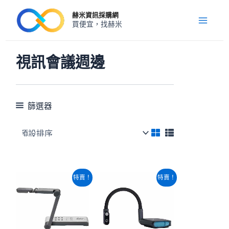
跳
Main
赫米資訊採購網
至
買便宜，找赫米
Menu
主
要
內
視訊會議週邊
容
篩選器
原
目
原
目
特賣！
特賣！
始
前
始
前
價
價
價
價
格：
格：
格：
格：
NT$14,200。
NT$12,300。
NT$6,660。
NT$6,160。