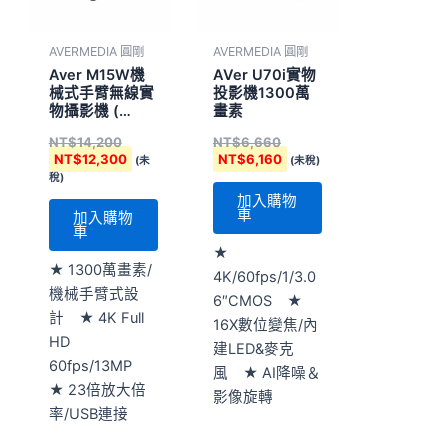
AVERMEDIA 圓剛
AVERMEDIA 圓剛
Aver M15W機
AVer U70i實物
械式手臂無線實
投影機1300萬
物攝影機 (
畫素
M15W(V2) )
NT$
14,200
NT$
6,660
NT$
12,300
NT$
6,160
(未
(未稅)
稅)
加入購物
車
加入購物
車
★
★ 1300萬畫素/
4K/60fps/1/3.0
機械手臂式設
6″CMOS ★
計 ★ 4K Full
16X數位變焦/內
HD
建LED&麥克
60fps/13MP
風 ★ AI降噪＆
★ 23倍放大倍
影像旋轉
率/USB連接