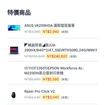
特價商品
原
目
ASUS VA259HGA 護眼電競螢幕
始
前
NT$
3,360
NT$
2,940
(未稅)
價
價
格
格
原
目
：
：
◤暢銷熱賣◢黑/U9-
始
前
N
N
290HX/64G*2/4T_SSD/RTX5090_24G/WIN11
價
價
T
T
NT$
255,640
NT$
240,820
(未稅)
格
格
$
$
：
：
3
2
原
目
N
N
,
,
(C11CF23501)EPSON Workforce AL-
始
前
T
T
3
9
M220DN黑白雷射印表機
價
價
$
$
6
4
NT$
6,660
NT$
5,580
(未稅)
格
格
2
2
0
0
：
：
5
4
。
。
原
目
N
N
Razer Pro Click V2
5
0
始
前
T
T
,
,
NT$
3,540
NT$
3,040
(未稅)
價
價
$
$
6
8
格
格