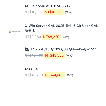
6
5
4
2
原
目
：
：
,
,
ACER Iconia V13-11M-85BY
0
0
始
前
N
N
6
5
。
。
NT$
10,300
NT$
10,000
(未稅)
價
價
T
T
6
8
格
格
$
$
0
0
原
目
：
：
3
3
。
。
C-Win Server CAL 2025 繁中 5 Clt User CAL
始
前
N
N
,
,
隨機版
價
價
T
T
5
0
NT$
9,060
NT$
8,220
(未稅)
格
格
$
$
4
4
：
：
1
1
0
0
原
目
N
N
0
0
。
。
銀/U7-255H/16G/512G_SSD/NumPad/WIN11
始
前
T
T
,
,
NT$
46,460
NT$
43,560
(未稅)
價
價
$
$
3
0
格
格
9
8
0
0
原
目
：
：
,
,
0
0
AS6804T
始
前
N
N
0
2
。
。
NT$
45,700
NT$
44,680
(未稅)
價
價
T
T
6
2
格
格
$
$
0
0
：
：
4
4
。
。
N
N
6
3
T
T
,
,
$
$
4
5